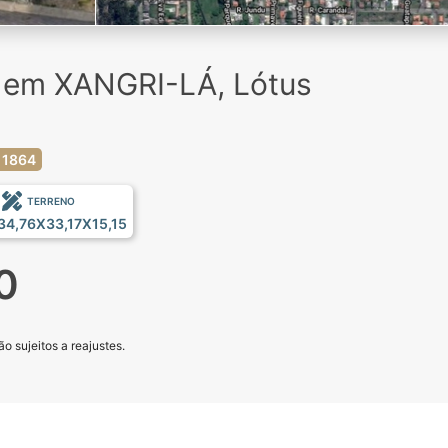
a em XANGRI-LÁ, Lótus
 1864
TERRENO
34,76X33,17X15,15
0
o sujeitos a reajustes.