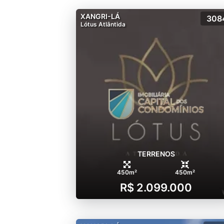
XANGRI-LÁ
308
Lótus Atlântida
TERRENOS
450m²
450m²
R$ 2.099.000