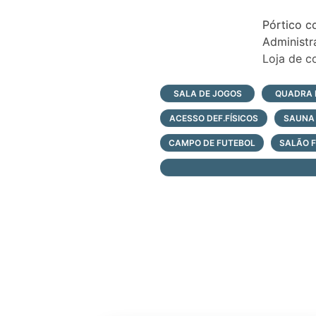
Pórtico c
Administr
Loja de c
Centro sp
Playgrou
SALA DE JOGOS
QUADRA 
Quadras d
ACESSO DEF.FÍSICOS
SAUNA
2 quiosqu
2 quadras
CAMPO DE FUTEBOL
SALÃO 
Quadra de
Piscinas e
Pool loun
Pool bar 
Jogos te
Salão gou
Salão de 
Fitness qu