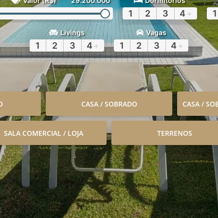
Valor (R$)
29.200.000
Dormitórios
1
2
3
4
+
1
Livings
Vagas
1
2
3
4
+
1
2
3
4
+
O
CASA / SOBRADO
CASA / S
SALA COMERCIAL / LOJA
TERRENOS