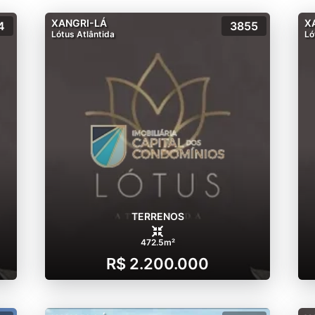
XANGRI-LÁ
X
4
3855
Lótus Atlântida
Ló
TERRENOS
472.5m²
R$ 2.200.000