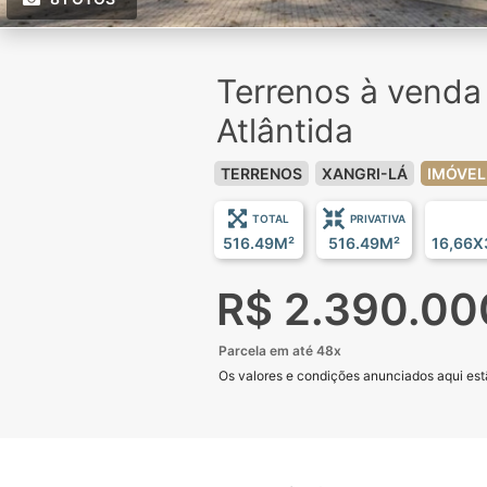
Terrenos à vend
Atlântida
TERRENOS
XANGRI-LÁ
IMÓVEL
TOTAL
PRIVATIVA
516.49M²
516.49M²
16,66X
R$ 2.390.00
Parcela em até 48x
Os valores e condições anunciados aqui estã