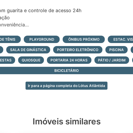
om guarita e controle de acesso 24h
ação
onveniência
a com sauna úmida, sauna seca e piscina térmica com rai
nd
DE TÊNIS
PLAYGROUND
ÔNIBUS PRÓXIMO
ESTAC. VI
e beach tenis
SALA DE GINÁSTICA
PORTEIRO ELETRÔNICO
PISCINA
es com churrasqueira
 de tênis de saibro cobertas
FESTAS
QUIOSQUE
PORTARIA 24 HORAS
PÁTIO / JARDIM
 futebol de grama
BICICLETÁRIO
xternas adulto e infantil
ge
Ir para a página completa do Lótus Atlântida
kids place
en
rmet com lounge externo
festas com louge externo
adra de futebol infantil de grama.
Imóveis similares