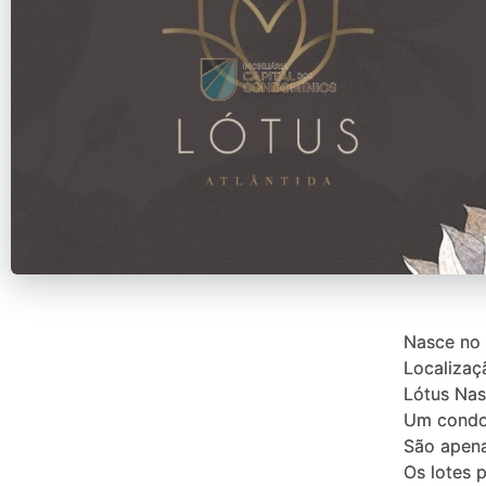
Nasce no 
Localizaç
Lótus Nas
Um condom
São apena
Os lotes 