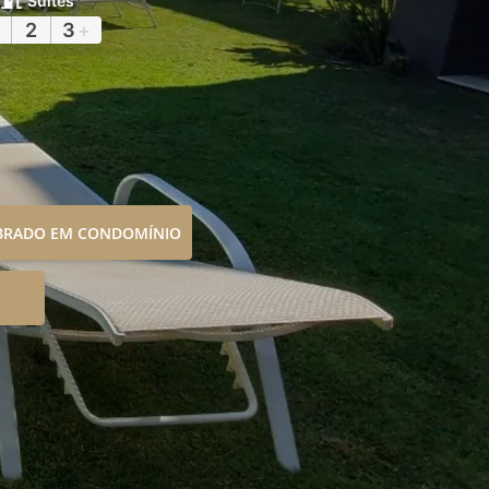
Suítes
2
3
+
OBRADO EM CONDOMÍNIO