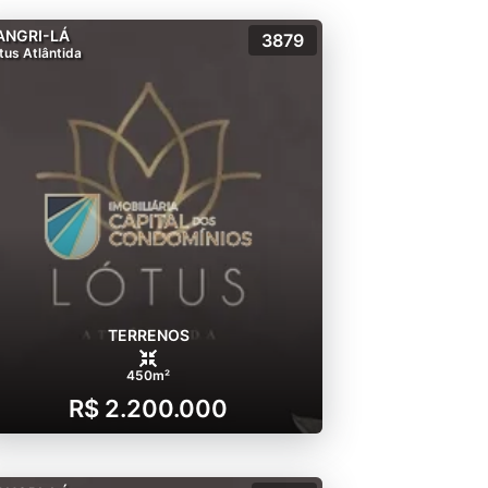
ANGRI-LÁ
3879
tus Atlântida
TERRENOS
450m²
R$ 2.200.000