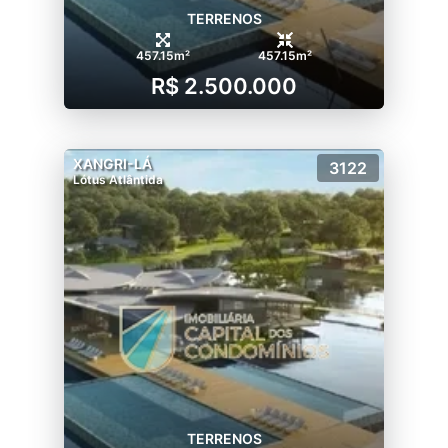
TERRENOS
457.15m²
457.15m²
R$ 2.500.000
XANGRI-LÁ
3122
Lótus Atlântida
TERRENOS