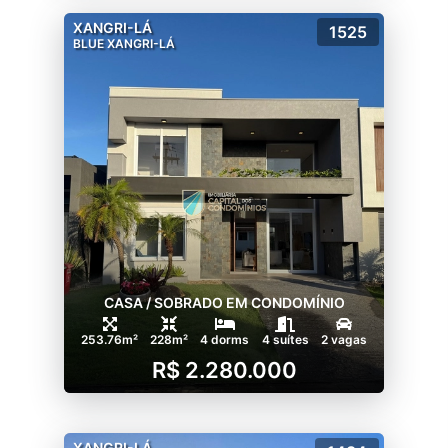
XANGRI-LÁ
1525
BLUE XANGRI-LÁ
CASA / SOBRADO EM CONDOMÍNIO
253.76m²
228m²
4 dorms
4 suítes
2 vagas
R$ 2.280.000
XANGRI-LÁ