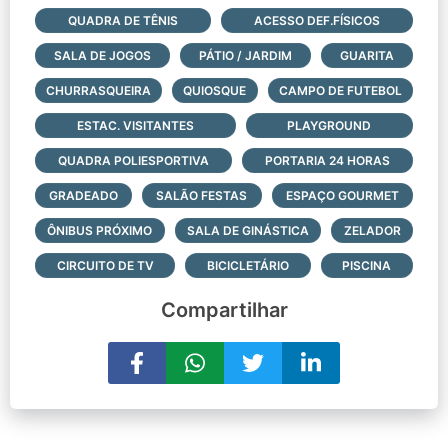
QUADRA DE TÊNIS
ACESSO DEF.FÍSICOS
SALA DE JOGOS
PÁTIO / JARDIM
GUARITA
CHURRASQUEIRA
QUIOSQUE
CAMPO DE FUTEBOL
ESTAC. VISITANTES
PLAYGROUND
QUADRA POLIESPORTIVA
PORTARIA 24 HORAS
GRADEADO
SALÃO FESTAS
ESPAÇO GOURMET
ÔNIBUS PRÓXIMO
SALA DE GINÁSTICA
ZELADOR
CIRCUITO DE TV
BICICLETÁRIO
PISCINA
Compartilhar