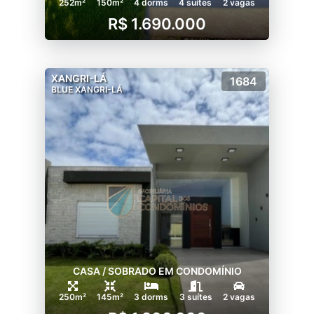
252m²
150m²
4 dorms
4 suítes
2 vagas
R$ 1.690.000
XANGRI-LÁ
1684
BLUE XANGRI-LÁ
CASA / SOBRADO EM CONDOMÍNIO
250m²
145m²
3 dorms
3 suítes
2 vagas