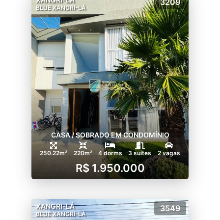
3209
BLUE XANGRI-LÁ
CASA / SOBRADO EM CONDOMÍNIO
250.22m²
220m²
4 dorms
3 suítes
2 vagas
R$ 1.950.000
XANGRI-LÁ
3549
BLUE XANGRI-LÁ