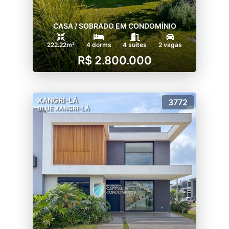
CASA / SOBRADO EM CONDOMÍNIO
222.22m²
4 dorms
4 suítes
2 vagas
R$ 2.800.000
XANGRI-LÁ
3772
BLUE XANGRI-LÁ