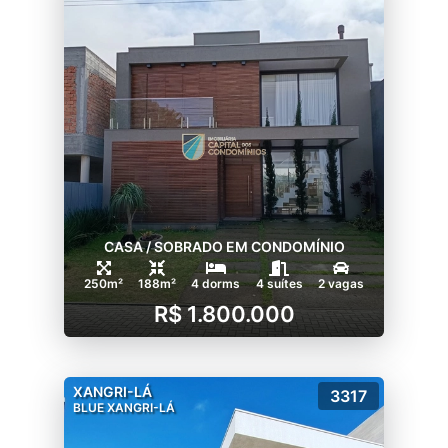
CASA / SOBRADO EM CONDOMÍNIO
250m²
188m²
4 dorms
4 suítes
2 vagas
R$ 1.800.000
XANGRI-LÁ
3317
BLUE XANGRI-LÁ