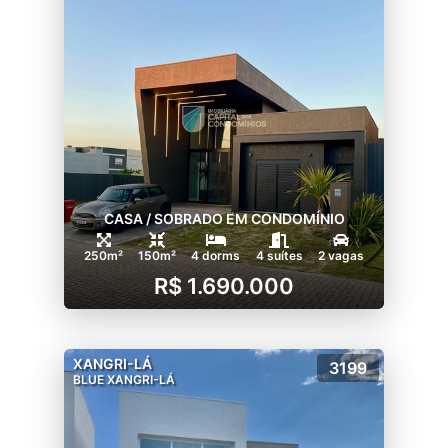
CASA / SOBRADO EM CONDOMÍNIO
250m²
150m²
4 dorms
4 suítes
2 vagas
R$ 1.690.000
XANGRI-LÁ
3199
BLUE XANGRI-LÁ