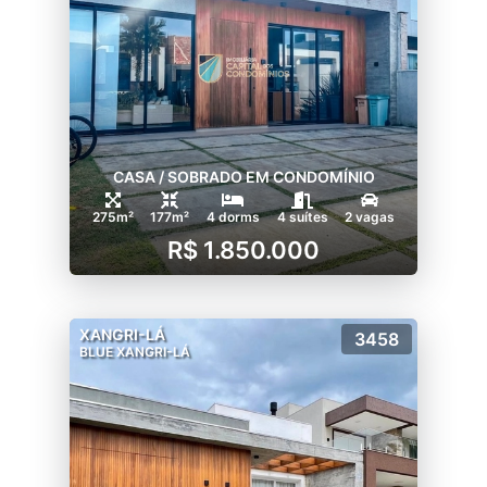
CASA / SOBRADO EM CONDOMÍNIO
275m²
177m²
4 dorms
4 suítes
2 vagas
R$ 1.850.000
XANGRI-LÁ
3458
BLUE XANGRI-LÁ