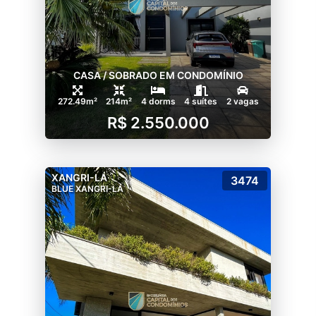
CASA / SOBRADO EM CONDOMÍNIO
272.49m²
214m²
4 dorms
4 suítes
2 vagas
R$ 2.550.000
XANGRI-LÁ
3474
BLUE XANGRI-LÁ