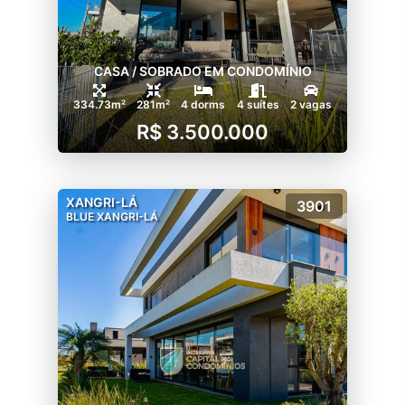
CASA / SOBRADO EM CONDOMÍNIO
334.73m²
281m²
4 dorms
4 suítes
2 vagas
R$ 3.500.000
XANGRI-LÁ
3901
BLUE XANGRI-LÁ