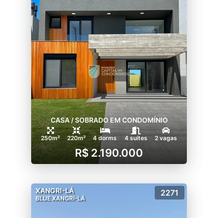
CASA / SOBRADO EM CONDOMÍNIO
250m²
220m²
4 dorms
4 suítes
2 vagas
R$ 2.190.000
XANGRI-LÁ
2271
BLUE XANGRI-LÁ