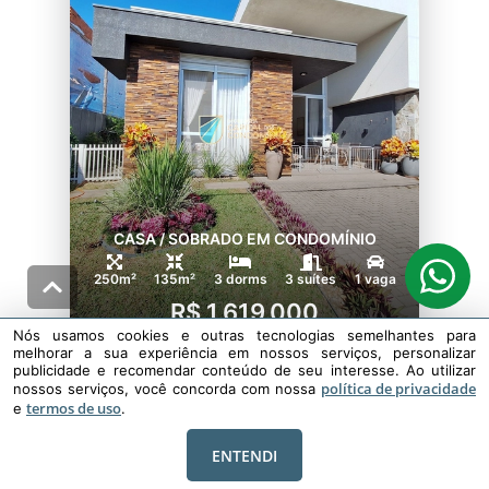
CASA / SOBRADO EM CONDOMÍNIO
250m²
135m²
3 dorms
3 suítes
1 vaga
R$ 1.619.000
Nós usamos cookies e outras tecnologias semelhantes para
melhorar a sua experiência em nossos serviços, personalizar
publicidade e recomendar conteúdo de seu interesse. Ao utilizar
política de privacidade
nossos serviços, você concorda com nossa
XANGRI-LÁ
1915
termos de uso
e
.
BLUE XANGRI-LÁ
ENTENDI