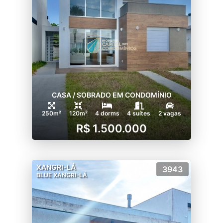
CASA / SOBRADO EM CONDOMÍNIO
250m²
120m²
4 dorms
4 suítes
2 vagas
R$ 1.500.000
XANGRI-LÁ
3943
BLUE XANGRI-LÁ