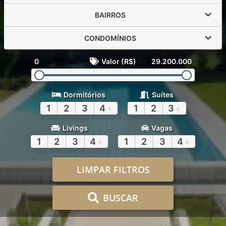
BAIRROS
CONDOMÍNIOS
0
Valor (R$)
29.200.000
Dormitórios
Suítes
1
2
3
4
+
1
2
3
+
Livings
Vagas
1
2
3
4
+
1
2
3
4
+
LIMPAR FILTROS
BUSCAR