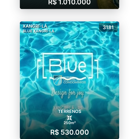
R$ 1.010.000
XANGRI-LÁ
3181
BLUE XANGRI-LÁ
TERRENOS
250m²
R$ 530.000