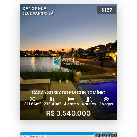
XANGRI-LÁ
3167
BLUE XANGRI-LÁ
CASA / SOBRADO EM CONDOMÍNIO
311.66m²
236.41m²
4 dorms
4 suítes
2 vagas
R$ 3.540.000
XANGRI-LÁ