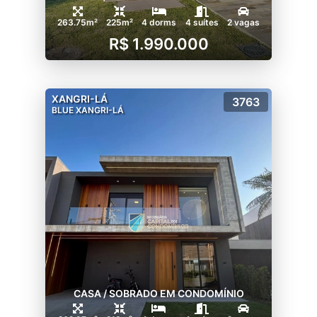
263.75m²
225m²
4 dorms
4 suítes
2 vagas
R$ 1.990.000
XANGRI-LÁ
3763
BLUE XANGRI-LÁ
CASA / SOBRADO EM CONDOMÍNIO