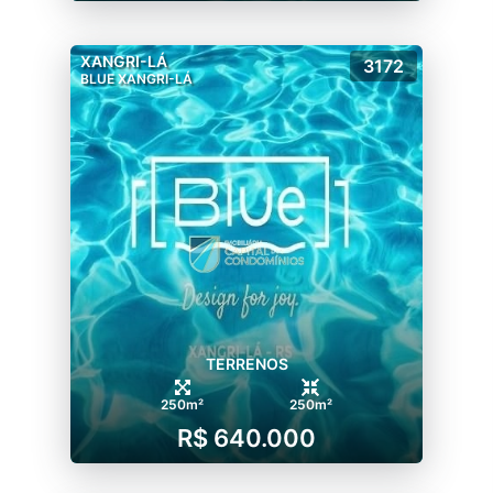
XANGRI-LÁ
3172
BLUE XANGRI-LÁ
TERRENOS
250m²
250m²
R$ 640.000