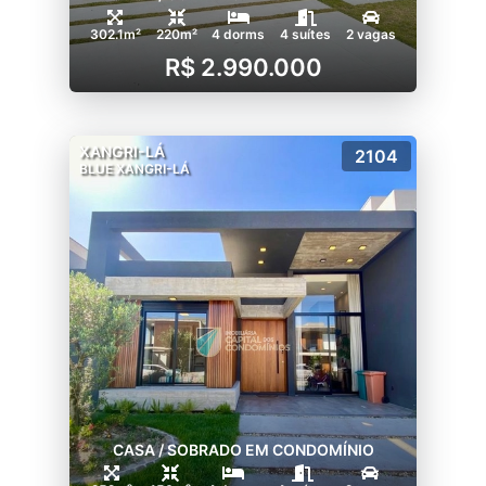
302.1m²
220m²
4 dorms
4 suítes
2 vagas
R$ 2.990.000
XANGRI-LÁ
2104
BLUE XANGRI-LÁ
CASA / SOBRADO EM CONDOMÍNIO