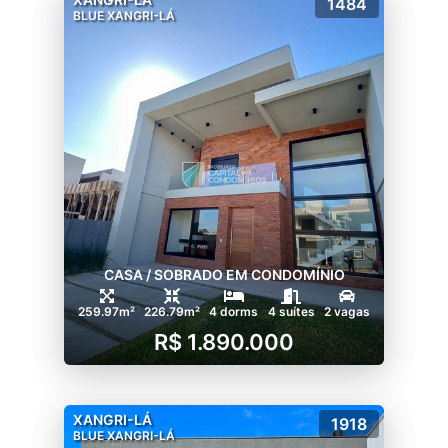
1484
BLUE XANGRI-LÁ
CASA / SOBRADO EM CONDOMÍNIO
259.97m²
226.79m²
4 dorms
4 suítes
2 vagas
R$ 1.890.000
XANGRI-LÁ
1918
BLUE XANGRI-LÁ