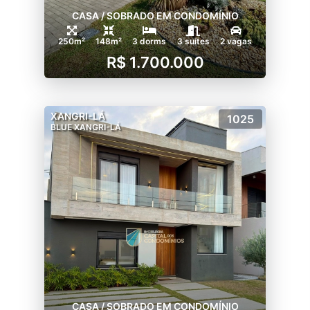
CASA / SOBRADO EM CONDOMÍNIO
250m²
148m²
3 dorms
3 suítes
2 vagas
R$ 1.700.000
XANGRI-LÁ
1025
BLUE XANGRI-LÁ
CASA / SOBRADO EM CONDOMÍNIO