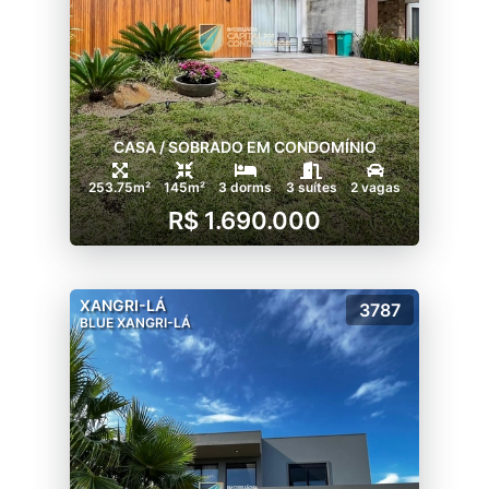
CASA / SOBRADO EM CONDOMÍNIO
253.75m²
145m²
3 dorms
3 suítes
2 vagas
R$ 1.690.000
XANGRI-LÁ
3787
BLUE XANGRI-LÁ