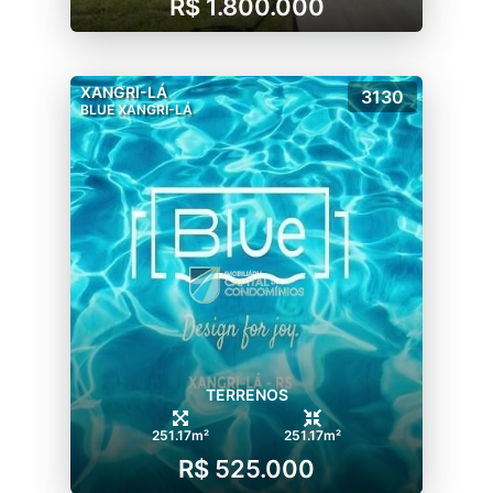
R$ 1.800.000
XANGRI-LÁ
3130
BLUE XANGRI-LÁ
TERRENOS
251.17m²
251.17m²
R$ 525.000