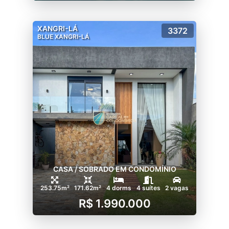
XANGRI-LÁ
3372
BLUE XANGRI-LÁ
CASA / SOBRADO EM CONDOMÍNIO
253.75m²
171.62m²
4 dorms
4 suítes
2 vagas
R$ 1.990.000