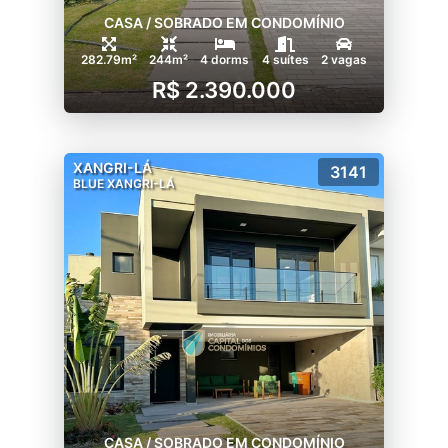
CASA / SOBRADO EM CONDOMÍNIO
282.79m²
244m²
4 dorms
4 suítes
2 vagas
R$ 2.390.000
XANGRI-LÁ
3141
BLUE XANGRI-LÁ
CASA / SOBRADO EM CONDOMÍNIO