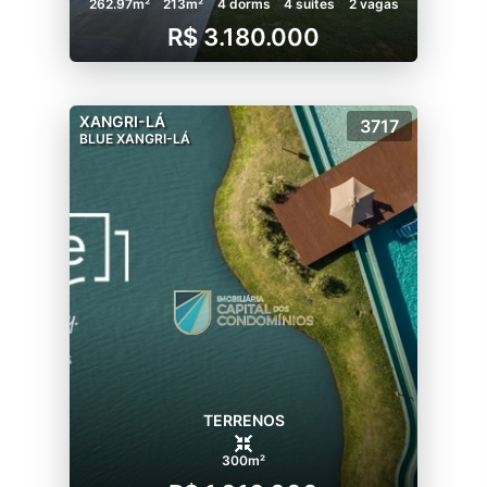
262.97m²
213m²
4 dorms
4 suítes
2 vagas
R$ 3.180.000
XANGRI-LÁ
3717
BLUE XANGRI-LÁ
TERRENOS
300m²