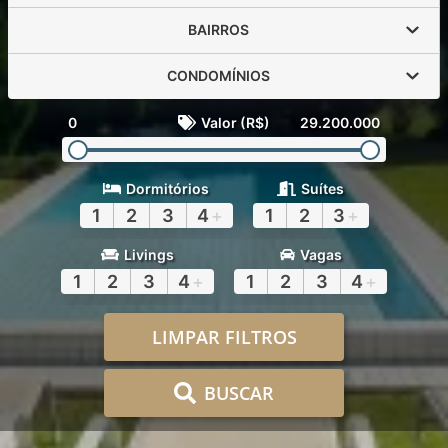
BAIRROS
CONDOMÍNIOS
0
Valor (R$)
29.200.000
Dormitórios
Suítes
1
2
3
4
+
1
2
3
+
Livings
Vagas
1
2
3
4
+
1
2
3
4
+
LIMPAR FILTROS
BUSCAR