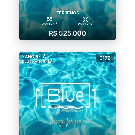
TERRENOS
251.17m²
251.17m²
R$ 525.000
XANGRI-LÁ
3172
BLUE XANGRI-LÁ