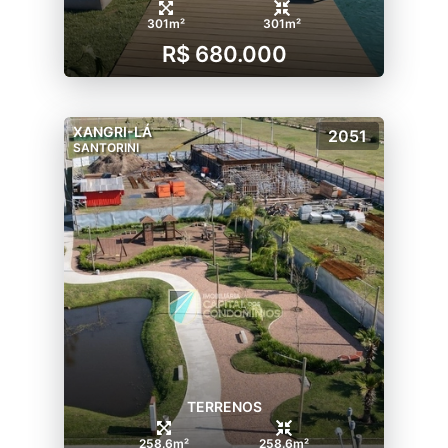
301m²
301m²
R$ 680.000
XANGRI-LÁ
2051
SANTORINI
TERRENOS
258.6m²
258.6m²