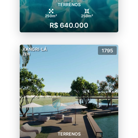
TERRENOS
250m²
250m²
R$ 640.000
XANGRI-LÁ
1795
ZEN
TERRENOS