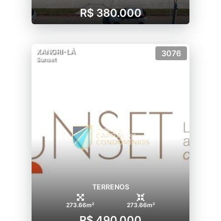
R$ 380.000
XANGRI-LÁ
3076
Sunset
TERRENOS
273.66m²
273.66m²
R$ 490.000