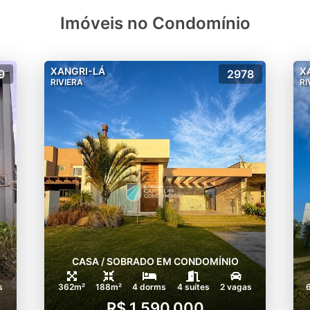
Imóveis no Condomínio
XANGRI-LÁ
X
9
2978
RIVIERA
RI
CASA / SOBRADO EM CONDOMÍNIO
s
362m²
188m²
4 dorms
4 suítes
2 vagas
R$ 1.590.000