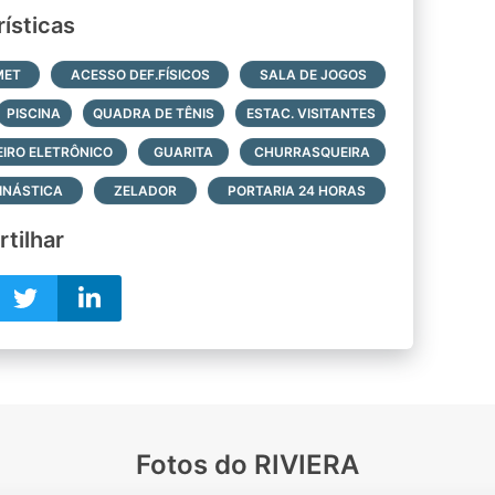
ísticas
MET
ACESSO DEF.FÍSICOS
SALA DE JOGOS
PISCINA
QUADRA DE TÊNIS
ESTAC. VISITANTES
IRO ELETRÔNICO
GUARITA
CHURRASQUEIRA
INÁSTICA
ZELADOR
PORTARIA 24 HORAS
tilhar
Fotos do RIVIERA