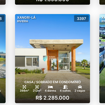
XANGRI-LÁ
X
8
3397
RIVIERA
RI
CASA / SOBRADO EM CONDOMÍNIO
s
398m²
212m²
4 dorms
4 suítes
2 vagas
R$ 2.285.000