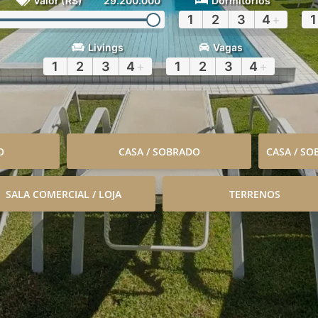
Valor (R$)
29.200.000
Dormitórios
1
2
3
4
+
1
Livings
Vagas
1
2
3
4
+
1
2
3
4
+
O
CASA / SOBRADO
CASA / S
SALA COMERCIAL / LOJA
TERRENOS