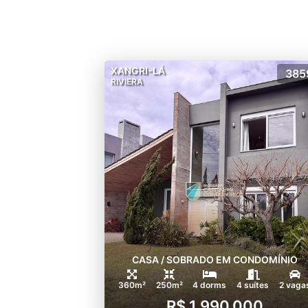
XANGRI-LÁ
385
RIVIERA
CASA / SOBRADO EM CONDOMÍNIO
360m²
250m²
4 dorms
4 suítes
2 vaga
R$ 1.990.000