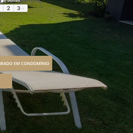
Suítes
2
3
+
OBRADO EM CONDOMÍNIO