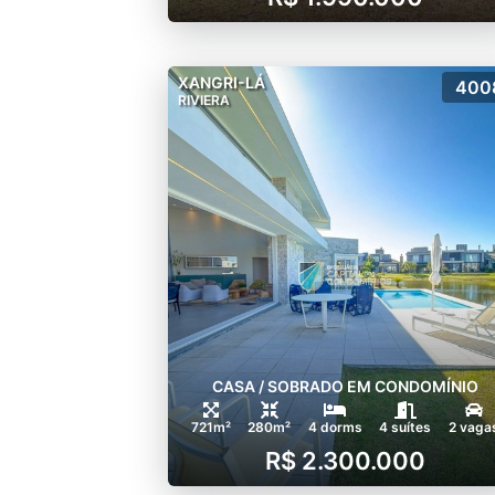
XANGRI-LÁ
400
RIVIERA
CASA / SOBRADO EM CONDOMÍNIO
721m²
280m²
4 dorms
4 suítes
2 vaga
R$ 2.300.000