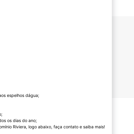
aos espelhos dágua;
o;
dos os dias do ano;