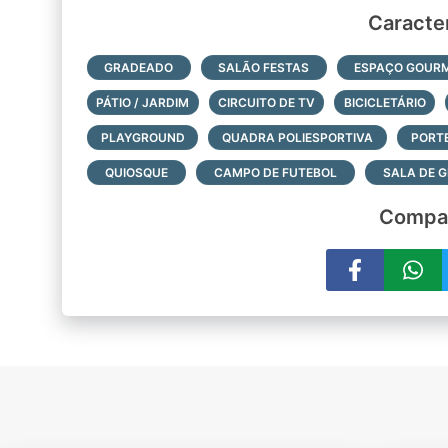
Caracter
GRADEADO
SALÃO FESTAS
ESPAÇO GOUR
PÁTIO / JARDIM
CIRCUITO DE TV
BICICLETÁRIO
PLAYGROUND
QUADRA POLIESPORTIVA
PORTE
QUIOSQUE
CAMPO DE FUTEBOL
SALA DE G
Compar