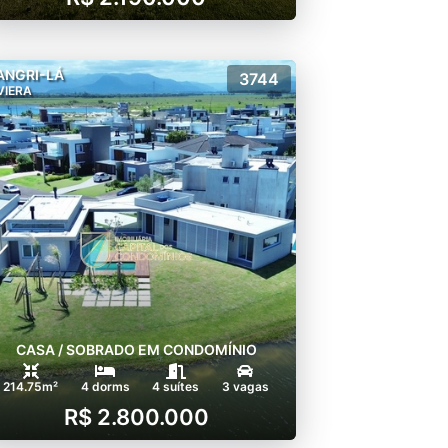
ANGRI-LÁ
3744
VIERA
CASA / SOBRADO EM CONDOMÍNIO
214.75m²
4 dorms
4 suítes
3 vagas
R$ 2.800.000