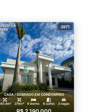
ANGRI-LÁ
3971
VIERA
CASA / SOBRADO EM CONDOMÍNIO
665.4m²
276m²
6 dorms
6 suítes
2 vagas
R$ 2.190.000