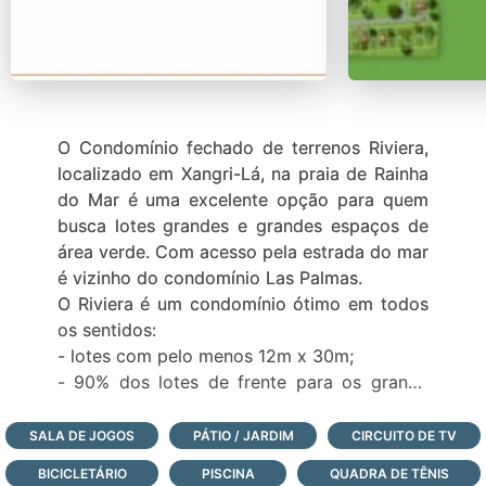
O Condomínio fechado de terrenos Riviera,
localizado em Xangri-Lá, na praia de Rainha
do Mar é uma excelente opção para quem
busca lotes grandes e grandes espaços de
área verde. Com acesso pela estrada do mar
é vizinho do condomínio Las Palmas.
O Riviera é um condomínio ótimo em todos
os sentidos:
- lotes com pelo menos 12m x 30m;
- 90% dos lotes de frente para os grande
lagos;
- infraestrutura completa de lazer com
SALA DE JOGOS
PÁTIO / JARDIM
CIRCUITO DE TV
paradouro à beira-mar;
BICICLETÁRIO
PISCINA
QUADRA DE TÊNIS
- 2 ambientes de estar;