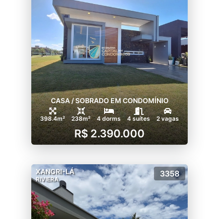
faça contato e saiba mais!
CASA / SOBRADO EM CONDOMÍNIO
398.4m²
238m²
4 dorms
4 suítes
2 vagas
R$ 2.390.000
XANGRI-LÁ
3358
RIVIERA