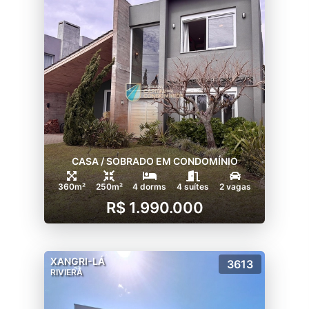
- Estar social;
- Varanda com deck pergolado;
- Solarium;
- Piso superior com sala de jogos e terraço;
- Quiosque;
- Playground diferenciado;
- 3 casas do Tarzan;
- 1 barco pirata;
- Ampla área para contemplação e banhos
de sol junto aos espelhos dágua;
CASA / SOBRADO EM CONDOMÍNIO
- Espaços de convivência sob pergolados;
- 3 ambientes de estar próximos ao clube de
360m²
250m²
4 dorms
4 suítes
2 vagas
tênis;
R$ 1.990.000
- 4 ambientes de estar com pergolados pelo
condomínio;
- portaria com monitoramento e segurança
XANGRI-LÁ
3613
24 horas, todos os dias do ano;
RIVIERA
Veja todas as opções de lotes e casas à
venda no condomínio Riviera, logo abaixo,