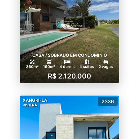
CASA / SOBRADO EM CONDOMÍNIO
360m²
190m²
4 dorms
4 suítes
2 vagas
R$ 2.120.000
XANGRI-LÁ
2336
RIVIERA