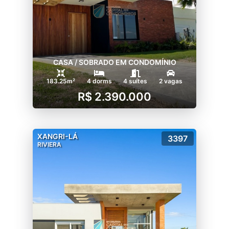
CASA / SOBRADO EM CONDOMÍNIO
183.25m²
4 dorms
4 suítes
2 vagas
R$ 2.390.000
XANGRI-LÁ
3397
RIVIERA