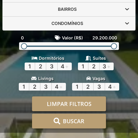
BAIRROS
CONDOMÍNIOS
0
Valor (R$)
29.200.000
Dormitórios
Suítes
1
2
3
4
+
1
2
3
+
Livings
Vagas
1
2
3
4
+
1
2
3
4
+
LIMPAR FILTROS
BUSCAR