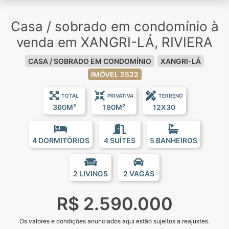
Casa / sobrado em condomínio à
venda em XANGRI-LÁ, RIVIERA
CASA / SOBRADO EM CONDOMÍNIO
XANGRI-LÁ
IMÓVEL 2522
TOTAL
PRIVATIVA
TERRENO
360M²
190M²
12X30
4 DORMITÓRIOS
4 SUÍTES
5 BANHEIROS
2 LIVINGS
2 VAGAS
R$ 2.590.000
Os valores e condições anunciados aqui estão sujeitos a reajustes.