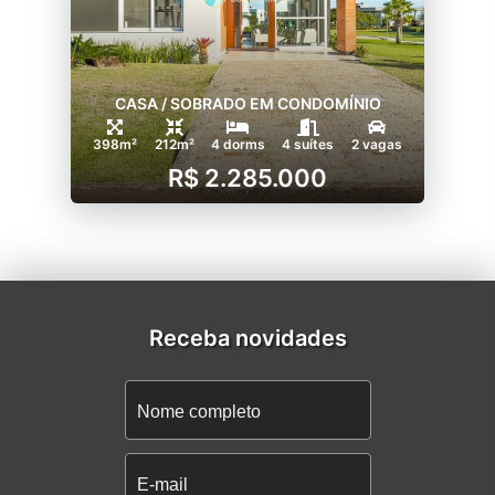
CASA / SOBRADO EM CONDOMÍNIO
398m²
212m²
4 dorms
4 suítes
2 vagas
R$ 2.285.000
Receba novidades