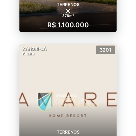
TERRENOS
378m²
R$ 1.100.000
XANGRI-LÁ
3201
Amare
TERRENOS