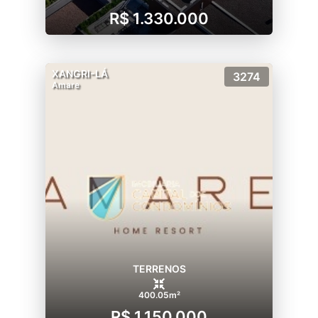
R$ 1.330.000
XANGRI-LÁ
3274
Amare
TERRENOS
400.05m²
R$ 1.150.000