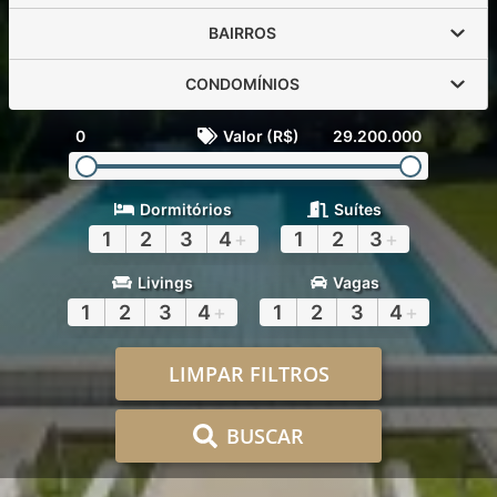
BAIRROS
CONDOMÍNIOS
0
Valor (R$)
29.200.000
Dormitórios
Suítes
1
2
3
4
+
1
2
3
+
Livings
Vagas
1
2
3
4
+
1
2
3
4
+
LIMPAR FILTROS
BUSCAR