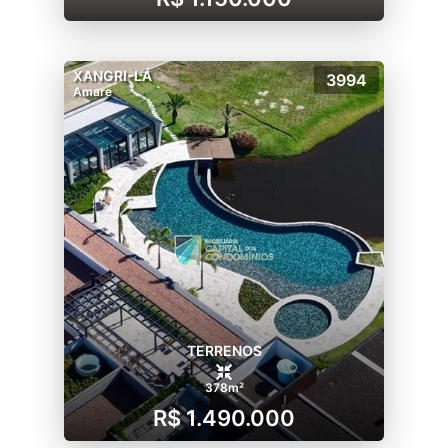
XANGRI-LÁ
3994
Amare
TERRENOS
378m²
R$ 1.490.000