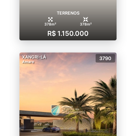
TERRENOS
378m²
378m²
R$ 1.150.000
XANGRI-LÁ
3790
Amare