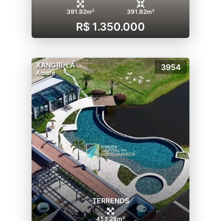
391.92m²
391.92m²
R$ 1.350.000
XANGRI-LÁ
3954
Amare
TERRENOS
458.28m²