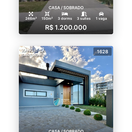
CASA / SOBRADO
246m²
150m²
3 dorms
3 suítes
1 vaga
R$ 1.200.000
XANGRI-LÁ
1628
SANTORINI
CASA / SOBRADO