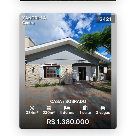
XANGRI-LÁ
2421
Centro
CASA / SOBRADO
384m²
230m²
4 dorms
1 suíte
3 vagas
R$ 1.380.000