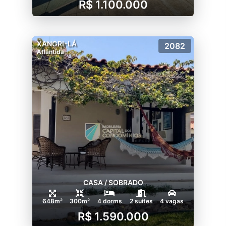
R$ 1.100.000
XANGRI-LÁ
2082
Atlântida
CASA / SOBRADO
648m²
300m²
4 dorms
2 suítes
4 vagas
R$ 1.590.000