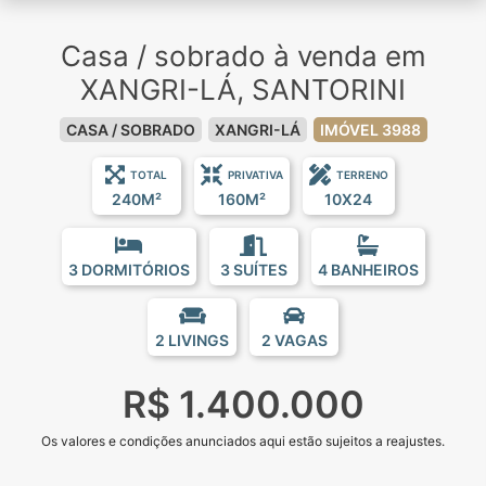
Casa / sobrado à venda em
XANGRI-LÁ, SANTORINI
CASA / SOBRADO
XANGRI-LÁ
IMÓVEL 3988
TOTAL
PRIVATIVA
TERRENO
240M²
160M²
10X24
3 DORMITÓRIOS
3 SUÍTES
4 BANHEIROS
2 LIVINGS
2 VAGAS
R$ 1.400.000
Os valores e condições anunciados aqui estão sujeitos a reajustes.