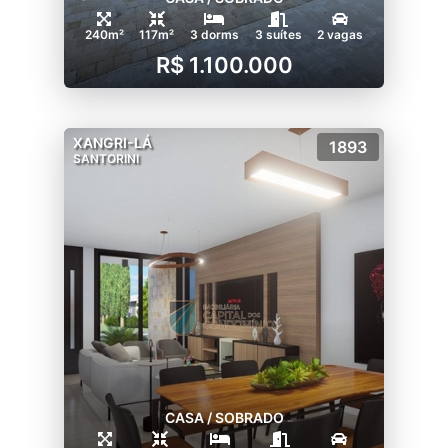
240m²
117m²
3 dorms
3 suítes
2 vagas
R$ 1.100.000
XANGRI-LÁ
1893
SANTORINI
CASA / SOBRADO