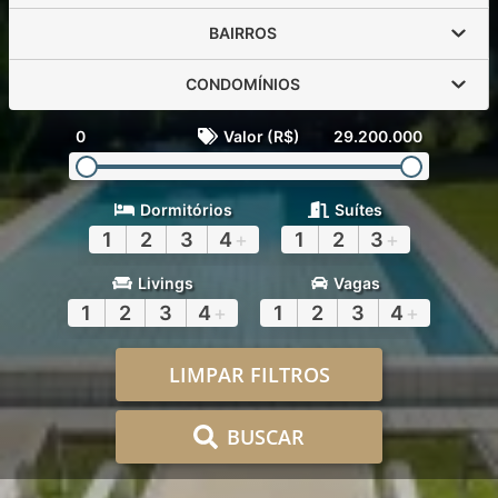
BAIRROS
CONDOMÍNIOS
0
Valor (R$)
29.200.000
Dormitórios
Suítes
1
2
3
4
+
1
2
3
+
Livings
Vagas
1
2
3
4
+
1
2
3
4
+
LIMPAR FILTROS
BUSCAR