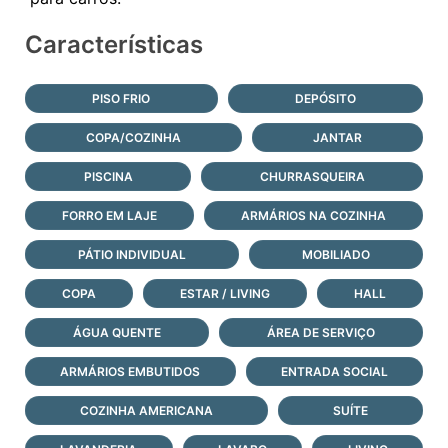
Características
PISO FRIO
DEPÓSITO
COPA/COZINHA
JANTAR
PISCINA
CHURRASQUEIRA
FORRO EM LAJE
ARMÁRIOS NA COZINHA
PÁTIO INDIVIDUAL
MOBILIADO
COPA
ESTAR / LIVING
HALL
ÁGUA QUENTE
ÁREA DE SERVIÇO
ARMÁRIOS EMBUTIDOS
ENTRADA SOCIAL
COZINHA AMERICANA
SUÍTE