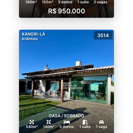
160m²
155m²
3 dorms
1 suíte
2 vagas
R$ 950.000
XANGRI-LÁ
3514
Atlântida
CASA / SOBRADO
540m²
140m²
3 dorms
1 suíte
1 vaga