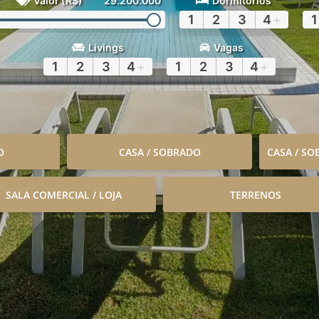
Valor (R$)
29.200.000
Dormitórios
1
2
3
4
+
1
Livings
Vagas
1
2
3
4
+
1
2
3
4
+
O
CASA / SOBRADO
CASA / S
SALA COMERCIAL / LOJA
TERRENOS