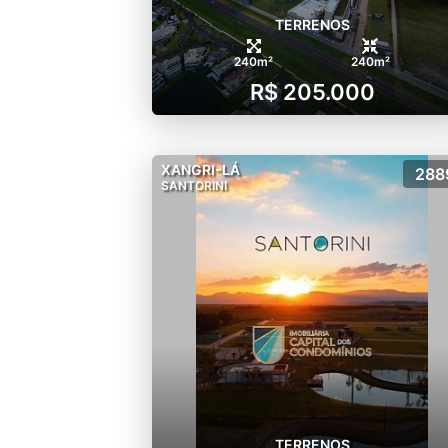
TERRENOS
240m²
240m²
R$ 205.000
XANGRI-LÁ
288
SANTORINI
TERRENOS