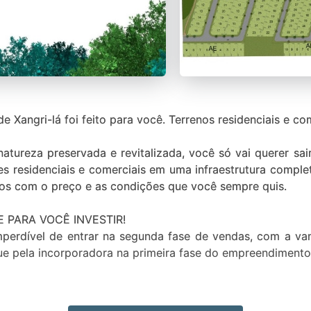
ara você. Terrenos residenciais e comerciais de 240 a 514m².
tureza preservada e revitalizada, você só vai querer sa
es residenciais e comerciais em uma infraestrutura complet
 PARA VOCÊ INVESTIR!
perdível de entrar na segunda fase de vendas, com a va
gue pela incorporadora na primeira fase do empreendimento
A APOSTA, POIS O SANTORINI JÁ É UM SUCESSO!