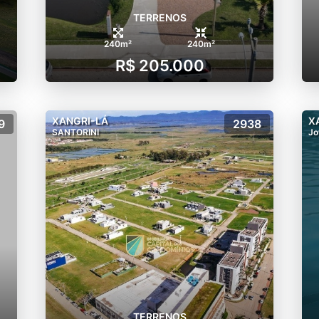
TERRENOS
240m²
240m²
R$ 205.000
XANGRI-LÁ
X
9
2938
SANTORINI
Jo
TERRENOS