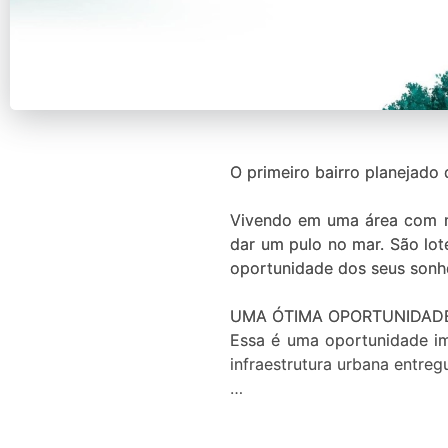
O primeiro bairro planejado de Xangri-lá foi feito p
Vivendo em uma área com na
dar um pulo no mar. São lot
oportunidade dos seus sonhos com o preço e as condições que você sempre quis.
UMA ÓTIMA OPORTUNIDADE
Essa é uma oportunidade im
infraestrutura urbana entre
INVESTIR AGORA NÃO É UM