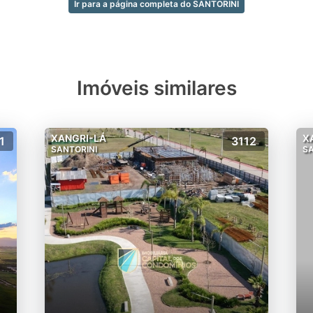
Ir para a página completa do SANTORINI
Imóveis similares
XANGRI-LÁ
X
1
3112
SANTORINI
SA