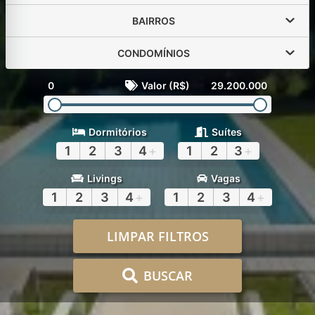
BAIRROS
CONDOMÍNIOS
0
Valor (R$)
29.200.000
Dormitórios
Suítes
1
2
3
4
+
1
2
3
+
Livings
Vagas
1
2
3
4
+
1
2
3
4
+
LIMPAR FILTROS
BUSCAR