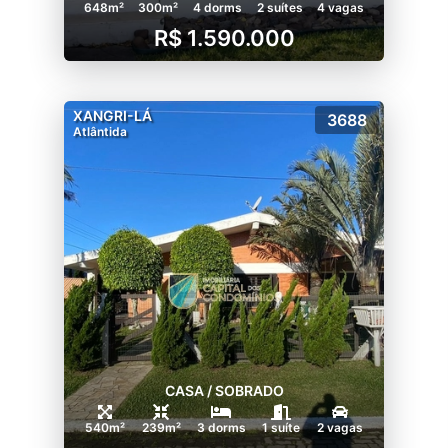
648m²
300m²
4 dorms
2 suítes
4 vagas
R$ 1.590.000
XANGRI-LÁ
3688
Atlântida
CASA / SOBRADO
540m²
239m²
3 dorms
1 suíte
2 vagas