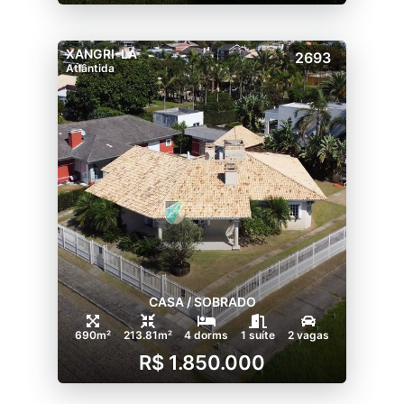
XANGRI-LÁ
2693
Atlântida
CASA / SOBRADO
690m²
213.81m²
4 dorms
1 suíte
2 vagas
R$ 1.850.000