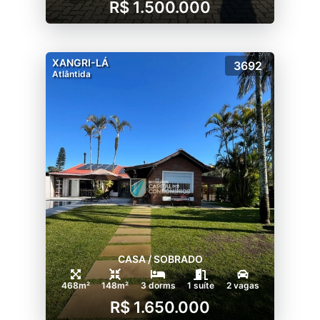
R$ 1.500.000
XANGRI-LÁ
3692
Atlântida
CASA / SOBRADO
468m²
148m²
3 dorms
1 suíte
2 vagas
R$ 1.650.000