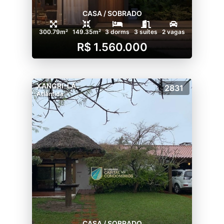
CASA / SOBRADO
300.79m²
149.35m²
3 dorms
3 suítes
2 vagas
R$ 1.560.000
XANGRI-LÁ
2831
Atlântida
CASA / SOBRADO