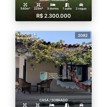
540m²
223m²
3 dorms
1 suíte
2 vagas
R$ 2.300.000
XANGRI-LÁ
2082
Atlântida
CASA / SOBRADO