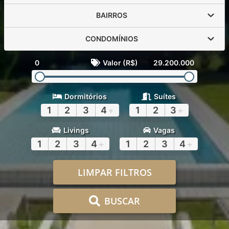
BAIRROS
CONDOMÍNIOS
0
Valor (R$)
29.200.000
Dormitórios
Suítes
1
2
3
4
+
1
2
3
+
Livings
Vagas
1
2
3
4
+
1
2
3
4
+
LIMPAR FILTROS
BUSCAR