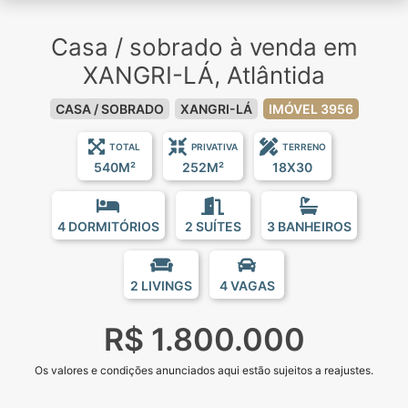
Casa / sobrado à venda em
XANGRI-LÁ, Atlântida
CASA / SOBRADO
XANGRI-LÁ
IMÓVEL 3956
TOTAL
PRIVATIVA
TERRENO
540M²
252M²
18X30
4 DORMITÓRIOS
2 SUÍTES
3 BANHEIROS
2 LIVINGS
4 VAGAS
R$ 1.800.000
Os valores e condições anunciados aqui estão sujeitos a reajustes.