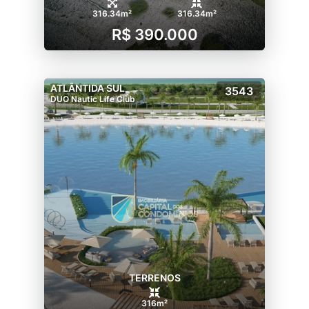
316.34m²
316.34m²
R$ 390.000
ATLÂNTIDA SUL
3543
DUO Nautic Life Club
TERRENOS
316m²