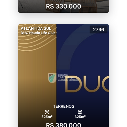
R$ 330.000
ATLÂNTIDA SUL
2796
DUO Nautic Life Club
TERRENOS
325m²
325m²
R$ 380.000