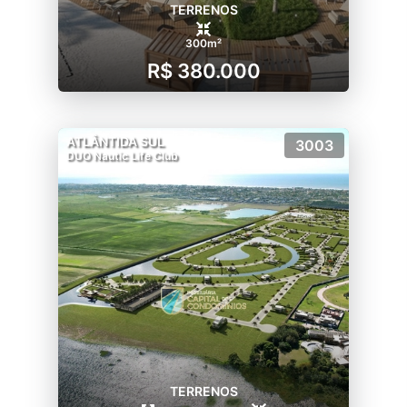
TERRENOS
300m²
R$ 380.000
ATLÂNTIDA SUL
3003
DUO Nautic Life Club
TERRENOS