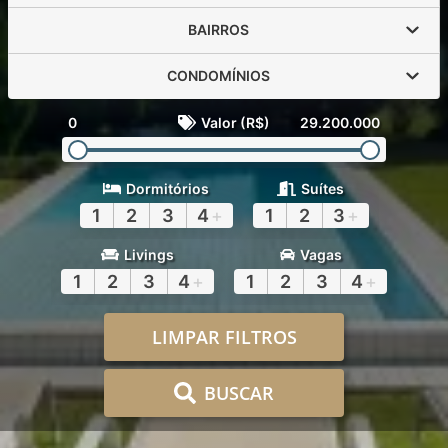
BAIRROS
CONDOMÍNIOS
0
Valor (R$)
29.200.000
Dormitórios
Suítes
1
2
3
4
+
1
2
3
+
Livings
Vagas
1
2
3
4
+
1
2
3
4
+
LIMPAR FILTROS
BUSCAR