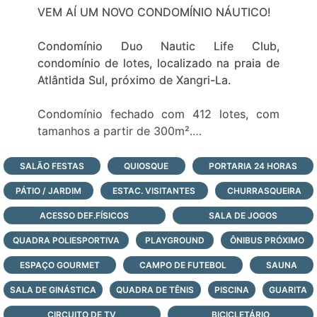
VEM AÍ UM NOVO CONDOMÍNIO NÁUTICO!
Condomínio Duo Nautic Life Club,
condomínio de lotes, localizado na praia de
Atlântida Sul, próximo de Xangri-La.
Condomínio fechado com 412 lotes, com
tamanhos a partir de 300m².
Portaria 24 hs
Clube social
SALÃO FESTAS
QUIOSQUE
PORTARIA 24 HORAS
Piscinas
PÁTIO / JARDIM
ESTAC. VISITANTES
CHURRASQUEIRA
Praia artificial
Quadras de beach tênis
ACESSO DEF.FÍSICOS
SALA DE JOGOS
Quadra poliesportiva
QUADRA POLIESPORTIVA
PLAYGROUND
ÔNIBUS PRÓXIMO
Quadra de tênis
ESPAÇO GOURMET
Acesso a lagoa
CAMPO DE FUTEBOL
SAUNA
Clube náutico
SALA DE GINÁSTICA
QUADRA DE TÊNIS
PISCINA
GUARITA
CIRCUITO DE TV
BICICLETÁRIO