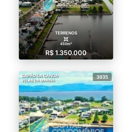
TERRENOS
450m²
R$ 1.350.000
CAPÃO DA CANOA
3935
VELAS DA MARINA