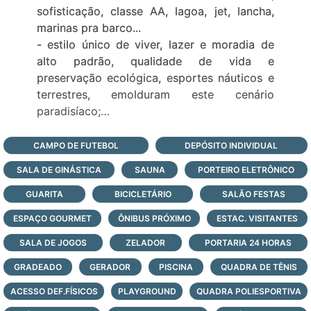
sofisticação, classe AA, lagoa, jet, lancha,
marinas pra barco...
- estilo único de viver, lazer e moradia de
alto padrão, qualidade de vida e
preservação ecológica, esportes náuticos e
terrestres, emolduram este cenário
paradisíaco;
- mais de 36 hectares de lazer e 8 hectares
de áreas verdes;
CAMPO DE FUTEBOL
DEPÓSITO INDIVIDUAL
- o Velas da Marina é um sofisticado
SALA DE GINÁSTICA
SAUNA
PORTEIRO ELETRÔNICO
Empreendimento imobiliário a beira da lagoa
dos quadros junto a natureza e com duas
GUARITA
BICICLETÁRIO
SALÃO FESTAS
marinas exclusivas;
ESPAÇO GOURMET
ÔNIBUS PRÓXIMO
ESTAC. VISITANTES
Veja todas as opções de lotes e casas à
SALA DE JOGOS
venda no condomínio Velas da Marina, logo
ZELADOR
PORTARIA 24 HORAS
abaixo, faça contato agora mesmo e saiba
GRADEADO
GERADOR
PISCINA
QUADRA DE TÊNIS
mais!
ACESSO DEF.FÍSICOS
PLAYGROUND
QUADRA POLIESPORTIVA