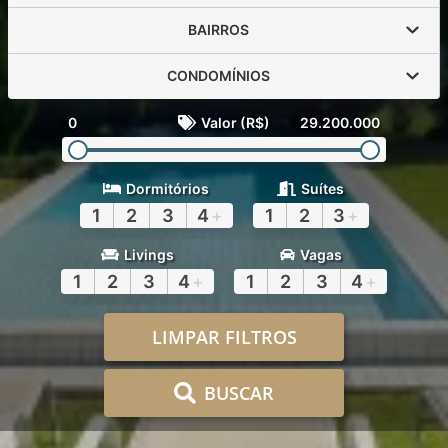
BAIRROS
CONDOMÍNIOS
0
Valor (R$)
29.200.000
Dormitórios
Suítes
1
2
3
4
+
1
2
3
+
Livings
Vagas
1
2
3
4
+
1
2
3
4
+
LIMPAR FILTROS
BUSCAR