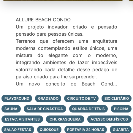
ALLURE BEACH CONDO.
Um projeto inovador, criado e pensado
pensado para pessoas únicas.
Terrenos que oferecem uma arquitetura
moderna contemplando estilos únicos, uma
mistura do elegante com o moderno,
integrando ambientes de lazer impecáveis
valorizando cada detalhe desse pedaço de
paraíso criado para lhe surpreender.
Um novo conceito de Beach Condo,
inspirado em resorts e hotéis de sucesso no
exterior, ao seu alcance.
PLAYGROUND
GRADEADO
CIRCUITO DE TV
BICICLETÁRIO
O Allure Beach Condo carrega em si a marca
SAUNA
SALA DE GINÁSTICA
QUADRA DE TÊNIS
PISCINA
da sofisticação, sem esquecer da
praticidade do seu dia dia, uma combinação
ESTAC. VISITANTES
CHURRASQUEIRA
ACESSO DEF.FÍSICOS
perfeita entre a natureza, a tranquilidade e o
SALÃO FESTAS
QUIOSQUE
PORTARIA 24 HORAS
GUARITA