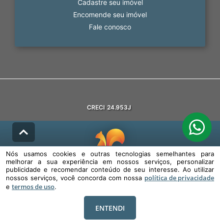
Cadastre seu imóvel
Encomende seu imóvel
Fale conosco
CRECI
24.953J
Nós usamos cookies e outras tecnologias semelhantes para
melhorar a sua experiência em nossos serviços, personalizar
© DESENVOLVIDO PELA
AGIL.NET
publicidade e recomendar conteúdo de seu interesse. Ao utilizar
política de privacidade
nossos serviços, você concorda com nossa
Nós usamos cookies e outras tecnologias semelhantes para melhorar a
termos de uso
sua experiência em nossos serviços, personalizar publicidade e
e
.
recomendar conteúdo de seu interesse. Ao utilizar nossos serviços,
você concorda com nossa política de privacidade e termos de uso.
ENTENDI
Política de Privacidade
Termos de uso