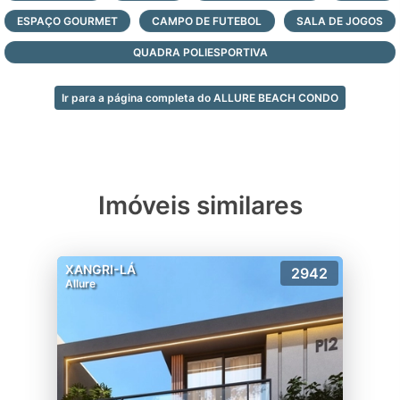
silêncio, com a segurança total de um
ESPAÇO GOURMET
condomínio fechado.
CAMPO DE FUTEBOL
SALA DE JOGOS
QUADRA POLIESPORTIVA
- Esportes;
- Club House;
Ir para a página completa do ALLURE BEACH CONDO
- Playground;
- Beach Voley;
- Prainha;
- Piscina;
- Bar da piscina;
Imóveis similares
- Lounge festas;
- Sala de jogos;
- Baby Care;
XANGRI-LÁ
2942
- Hangout adolescente;
Allure
- Saúna;
- Fitness;
- Rooftop;