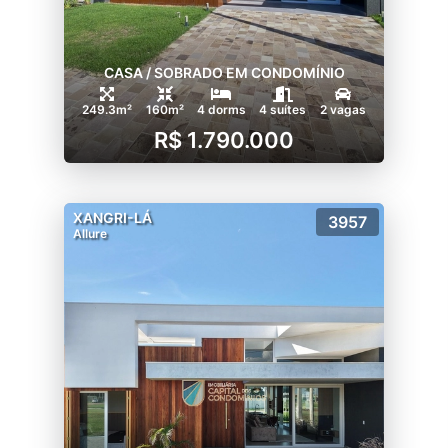
CASA / SOBRADO EM CONDOMÍNIO
249.3m²
160m²
4 dorms
4 suítes
2 vagas
R$ 1.790.000
XANGRI-LÁ
3957
Allure