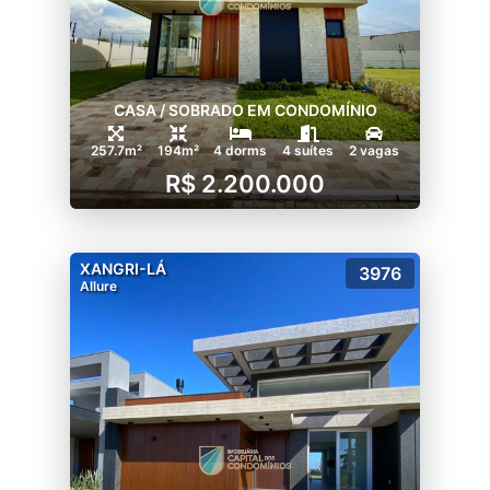
CASA / SOBRADO EM CONDOMÍNIO
257.7m²
194m²
4 dorms
4 suítes
2 vagas
R$ 2.200.000
XANGRI-LÁ
3976
Allure