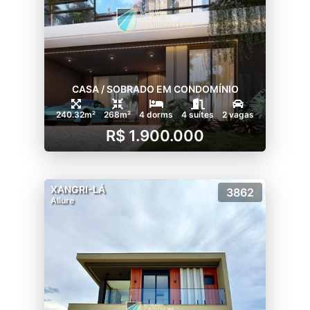
CASA / SOBRADO EM CONDOMÍNIO
240.32m²
268m²
4 dorms
4 suítes
2 vagas
R$ 1.900.000
XANGRI-LÁ
3862
Allure