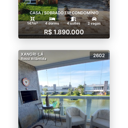
CASA / SOBRADO EM CONDOMÍNIO
147m²
4 dorms
4 suítes
2 vagas
R$ 1.890.000
XANGRI-LÁ
2602
Rossi Atlântida