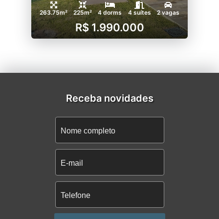
263.75m²
225m²
4 dorms
4 suítes
2 vagas
R$ 1.990.000
Receba novidades