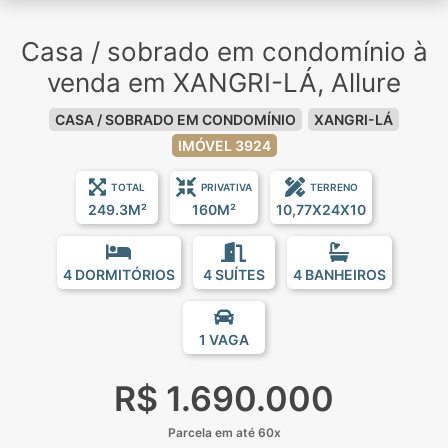
Casa / sobrado em condomínio à
venda em XANGRI-LÁ, Allure
CASA / SOBRADO EM CONDOMÍNIO
XANGRI-LÁ
IMÓVEL 3924
TOTAL
PRIVATIVA
TERRENO
249.3M²
160M²
10,77X24X10
4 DORMITÓRIOS
4 SUÍTES
4 BANHEIROS
1 VAGA
R$ 1.690.000
Parcela em até 60x