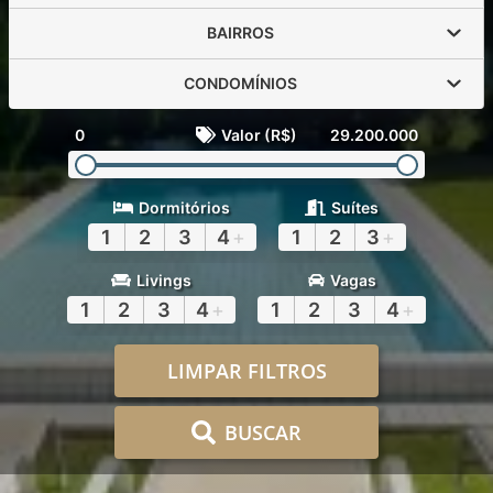
BAIRROS
CONDOMÍNIOS
0
Valor (R$)
29.200.000
Dormitórios
Suítes
1
2
3
4
+
1
2
3
+
Livings
Vagas
1
2
3
4
+
1
2
3
4
+
LIMPAR FILTROS
BUSCAR