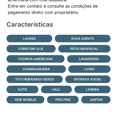
Entre em contato e consulte as condições de
Características
LAVABO
ÁGUA QUENTE
FORRO EM LAJE
PÁTIO INDIVIDUAL
COZINHA AMERICANA
LAVANDERIA
CHURRASQUEIRA
LIVING
TETO REBAIXADO GESSO
ENTRADA SOCIAL
SUÍTE
HALL
LAREIRA
SEM-MOBILIA
PISO FRIO
JANTAR