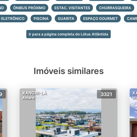
e beach tenis
ND
ÔNIBUS PRÓXIMO
ESTAC. VISITANTES
CHURRASQUEIRA
es com churrasqueira
 de tênis de saibro cobertas
 ELETRÔNICO
PISCINA
GUARITA
ESPAÇO GOURMET
CAMP
 futebol de grama
xternas adulto e infantil
Ir para a página completa do Lótus Atlântida
ge
kids place
en
rmet com lounge externo
Imóveis similares
festas com louge externo
adra de futebol infantil de grama.
XANGRI-LÁ
X
9
3321
Amare
MA