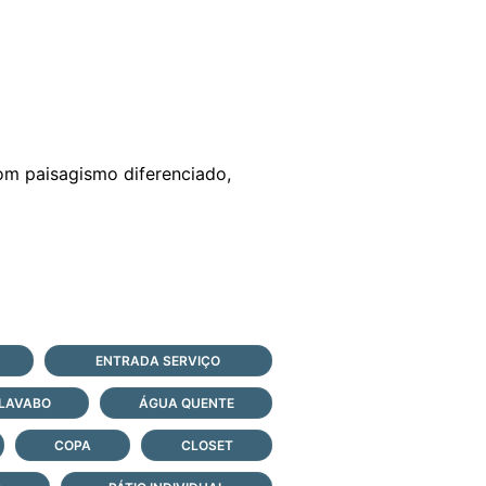
com paisagismo diferenciado,
ENTRADA SERVIÇO
LAVABO
ÁGUA QUENTE
COPA
CLOSET