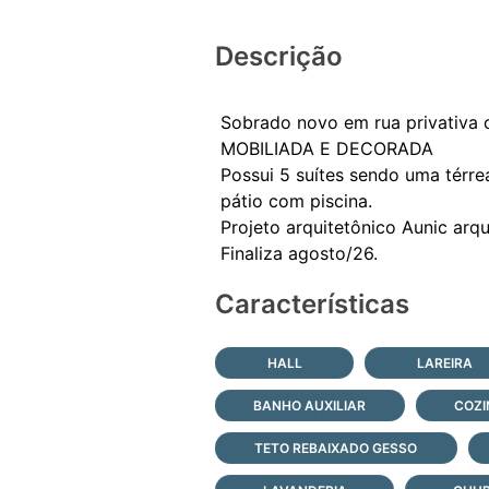
Descrição
Sobrado novo em rua privativa 
MOBILIADA E DECORADA
Possui 5 suítes sendo uma térre
pátio com piscina.
Projeto arquitetônico Aunic arqu
Características
HALL
LAREIRA
BANHO AUXILIAR
COZI
TETO REBAIXADO GESSO