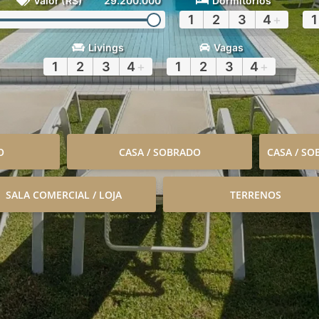
Valor (R$)
29.200.000
Dormitórios
1
2
3
4
+
1
Livings
Vagas
1
2
3
4
+
1
2
3
4
+
O
CASA / SOBRADO
CASA / S
SALA COMERCIAL / LOJA
TERRENOS