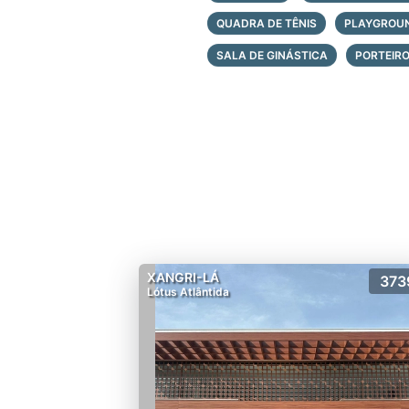
Quadras d
QUADRA DE TÊNIS
PLAYGROU
2 quiosqu
2 quadras
SALA DE GINÁSTICA
PORTEIRO
Quadra de
Piscinas e
Pool loun
Pool bar 
Jogos te
Salão gou
Salão de 
Fitness qu
XANGRI-LÁ
373
Lótus Atlântida