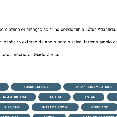
com ótima orientação solar no condomínio Lótus Atlântida.
a, banheiro externo de apoio para piscina, terreno amplo 
itetos, interiores Guido Zonta.
FORRO EM LAJE
ARMÁRIOS EMBUTIDOS
NHA AMERICANA
SACADA
JANTAR
PISO FRIO
ENTRADA SOCIAL
MOBILIADO