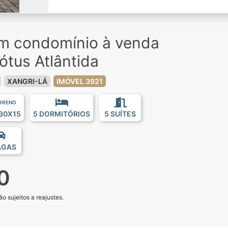
em condomínio à venda
tus Atlântida
XANGRI-LÁ
IMÓVEL 3921
RRENO
30X15
5 DORMITÓRIOS
5 SUÍTES
AGAS
0
o sujeitos a reajustes.