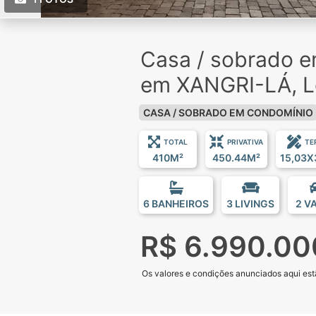
Casa / sobrado 
em XANGRI-LÁ, Ló
CASA / SOBRADO EM CONDOMÍNIO
TOTAL
PRIVATIVA
TE
410M²
450.44M²
15,03X
6 BANHEIROS
3 LIVINGS
2 V
R$ 6.990.00
Os valores e condições anunciados aqui estã