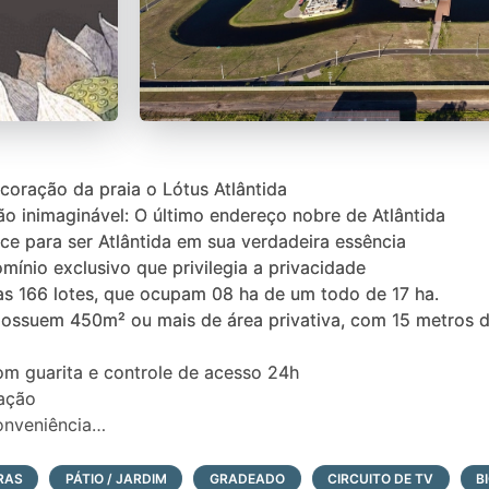
coração da praia o Lótus Atlântida
ão inimaginável: O último endereço nobre de Atlântida
ce para ser Atlântida em sua verdadeira essência
ínio exclusivo que privilegia a privacidade
s 166 lotes, que ocupam 08 ha de um todo de 17 ha.
possuem 450m² ou mais de área privativa, com 15 metros d
om guarita e controle de acesso 24h
ação
onveniência
a com sauna úmida, sauna seca e piscina térmica com rai
nd
RAS
PÁTIO / JARDIM
GRADEADO
CIRCUITO DE TV
B