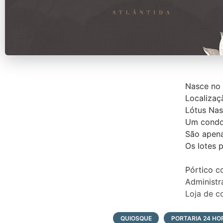
Nasce no 
Localizaç
Lótus Nas
Um condom
São apena
Os lotes 
Pórtico c
Administr
Loja de c
Centro sp
Playgrou
QUIOSQUE
PORTARIA 24 HO