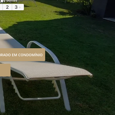
Suítes
2
3
+
OBRADO EM CONDOMÍNIO