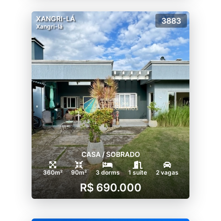
XANGRI-LÁ
3883
Xangri-lá
CASA / SOBRADO
360m²
90m²
3 dorms
1 suíte
2 vagas
R$ 690.000