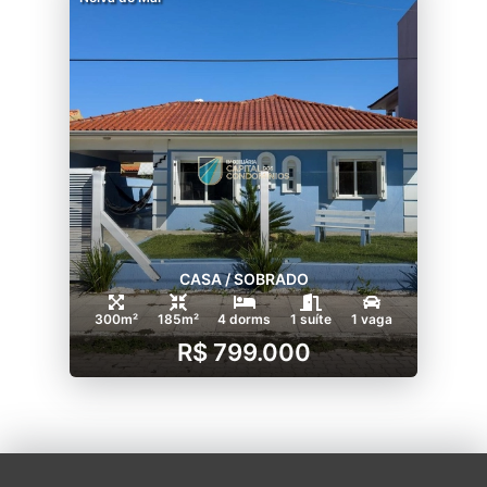
CASA / SOBRADO
300m²
185m²
4 dorms
1 suíte
1 vaga
R$ 799.000