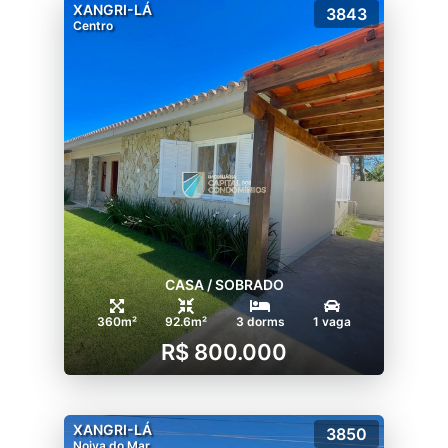
XANGRI-LÁ
3843
Centro
CASA / SOBRADO
360m²
92.6m²
3 dorms
1 vaga
R$ 800.000
XANGRI-LÁ
3850
Noiva do Mar