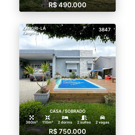
R$ 490.000
XANGRI-LÁ
3847
Xangri-lá
CASA / SOBRADO
360m²
110m²
2 dorms
2 suítes
2 vagas
R$ 750.000