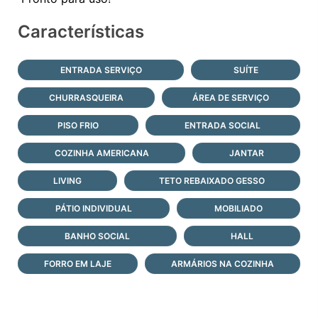
Características
ENTRADA SERVIÇO
SUÍTE
CHURRASQUEIRA
ÁREA DE SERVIÇO
PISO FRIO
ENTRADA SOCIAL
COZINHA AMERICANA
JANTAR
LIVING
TETO REBAIXADO GESSO
PÁTIO INDIVIDUAL
MOBILIADO
BANHO SOCIAL
HALL
FORRO EM LAJE
ARMÁRIOS NA COZINHA