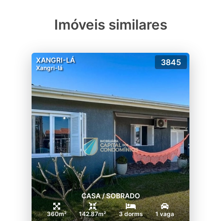
Imóveis similares
XANGRI-LÁ
3845
Xangri-lá
CASA / SOBRADO
360m²
142.87m²
3 dorms
1 vaga