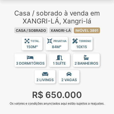
Casa / sobrado à venda em
XANGRI-LÁ, Xangri-lá
CASA / SOBRADO
XANGRI-LÁ
IMÓVEL 3891
TOTAL
PRIVATIVA
TERRENO
150M²
84M²
10X15
3 DORMITÓRIOS
1 SUÍTE
2 BANHEIROS
2 LIVINGS
2 VAGAS
R$ 650.000
Os valores e condições anunciados aqui estão sujeitos a reajustes.