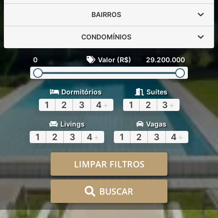
BAIRROS
CONDOMÍNIOS
0
Valor (R$)
29.200.000
Dormitórios
Suítes
1
2
3
4
+
1
2
3
+
Livings
Vagas
1
2
3
4
+
1
2
3
4
+
LIMPAR FILTROS
BUSCAR