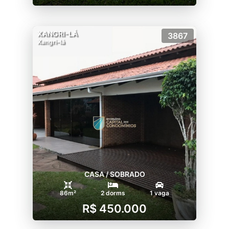
XANGRI-LÁ
3867
Xangri-lá
CASA / SOBRADO
86m²
2 dorms
1 vaga
R$ 450.000