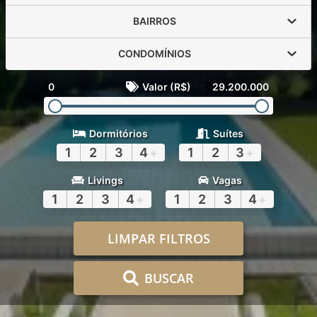
BAIRROS
CONDOMÍNIOS
0
Valor (R$)
29.200.000
Dormitórios
Suítes
1
2
3
4
+
1
2
3
+
Livings
Vagas
1
2
3
4
+
1
2
3
4
+
LIMPAR FILTROS
BUSCAR