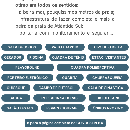
ótimo em todos os sentidos:
- à beira-mar, pouquíssimos metros da praia;
- infraestrutura de lazer completa e mais a
beira da praia de Atlântida Sul;
- portaria com monitoramento e segurança
24 horas, todos os dias do ano;
Veja todas as opções de lotes e casas à
SALA DE JOGOS
PÁTIO / JARDIM
CIRCUITO DE TV
venda neste condomínio fechado à beira-
GERADOR
PISCINA
QUADRA DE TÊNIS
ESTAC. VISITANTES
mar, logo abaixo, faça contato e agende a
sua visita com nossos corretores agora
PLAYGROUND
QUADRA POLIESPORTIVA
mesmo!
PORTEIRO ELETRÔNICO
GUARITA
CHURRASQUEIRA
QUIOSQUE
CAMPO DE FUTEBOL
SALA DE GINÁSTICA
SAUNA
PORTARIA 24 HORAS
BICICLETÁRIO
SALÃO FESTAS
ESPAÇO GOURMET
ÔNIBUS PRÓXIMO
Ir para a página completa do COSTA SERENA