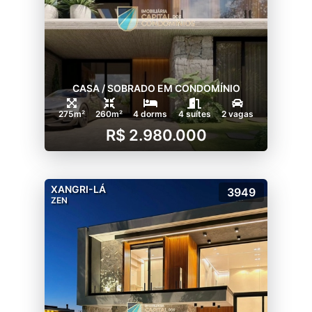
CASA / SOBRADO EM CONDOMÍNIO
275m²
260m²
4 dorms
4 suítes
2 vagas
R$ 2.980.000
XANGRI-LÁ
3949
ZEN