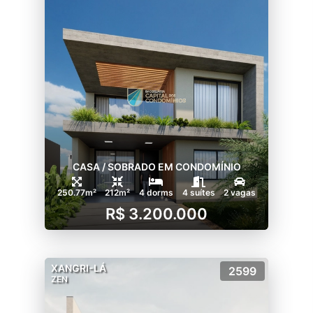
,projeto de segurança e vagas de
estacionamento para visitantes.
CLUB ZEN
- Decks, piscina com borda infinita e linda
vista para o lago;
- Piscina Indoor com duas raias de 20m;
- Vestiários;
- Fitness equipado para diversas atividades;
- 2 espaços gourmet totalmente decorados
CASA / SOBRADO EM CONDOMÍNIO
e equipados;
- Pool bar completo e equipado com vista
250.77m²
212m²
4 dorms
4 suítes
2 vagas
para o lago;
R$ 3.200.000
SPORTS AND FUN
- Quadra de tênis coberta com piso de
XANGRI-LÁ
saibro;
2599
ZEN
- Quadra de tênis aberta com piso rápido;
- Quadra de beach tênis (2);