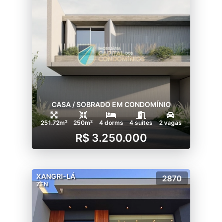
- Quadra futebol 7;
- Quadra futebol 5;
- Assador Gourmet equipado
- Kids Park com brinquedos lúdicos e
pedagógicos.
**Condomínio ainda conta com uma casa
apoio na beira da praia. Espaço privativo
para os proprietários com banheiros,
CASA / SOBRADO EM CONDOMÍNIO
guarda-Sol, cadeiras e bicicletário.
251.72m²
250m²
4 dorms
4 suítes
2 vagas
Entre em contato para maiores informações:
R$ 3.250.000
XANGRI-LÁ
2870
ZEN