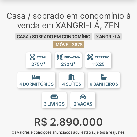
Casa / sobrado em condomínio à
venda em XANGRI-LÁ, ZEN
CASA / SOBRADO EM CONDOMÍNIO
XANGRI-LÁ
IMÓVEL 3678
TOTAL
PRIVATIVA
TERRENO
275M²
232M²
11X25
4 DORMITÓRIOS
4 SUÍTES
6 BANHEIROS
3 LIVINGS
2 VAGAS
R$ 2.890.000
Os valores e condições anunciados aqui estão sujeitos a reajustes.