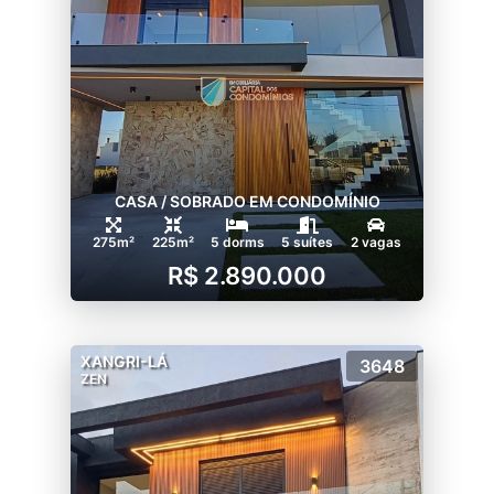
CASA / SOBRADO EM CONDOMÍNIO
275m²
225m²
5 dorms
5 suítes
2 vagas
R$ 2.890.000
XANGRI-LÁ
3648
ZEN