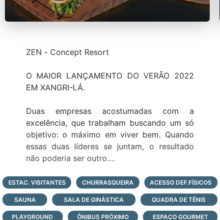
ZEN - Concept Resort
O MAIOR LANÇAMENTO DO VERÃO 2022
EM XANGRI-LÁ.
Duas empresas acostumadas com a
excelência, que trabalham buscando um só
objetivo: o máximo em viver bem. Quando
essas duas líderes se juntam, o resultado
não poderia ser outro.
Melnick Even & Arcádia Urbanismo
ESTAC. VISITANTES
CHURRASQUEIRA
ACESSO DEF.FÍSICOS
SAUNA
SALA DE GINÁSTICA
QUADRA DE TÊNIS
Passar o dia na piscina, curtindo ao ar livre e
com toda a liberdade. Reunir os amigos para
PLAYGROUND
ÔNIBUS PRÓXIMO
ESPAÇO GOURMET