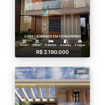
CASA / SOBRADO EM CONDOMÍNIO
250m²
209m²
4 dorms
4 suítes
2 vagas
R$ 2.190.000
XANGRI-LÁ
3941
ZEN