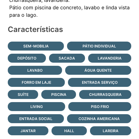
Pátio com piscina de concreto, lavabo e linda vista
Características
SEM-MOBILIA
PÁTIO INDIVIDUAL
DEPÓSITO
SACADA
LAVANDERIA
LAVABO
ÁGUA QUENTE
FORRO EM LAJE
ENTRADA SERVIÇO
SUÍTE
PISCINA
CHURRASQUEIRA
LIVING
PISO FRIO
ENTRADA SOCIAL
COZINHA AMERICANA
JANTAR
HALL
LAREIRA