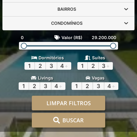
BAIRROS
CONDOMÍNIOS
0
Valor (R$)
29.200.000
Dormitórios
Suítes
1
2
3
4
+
1
2
3
+
Livings
Vagas
1
2
3
4
+
1
2
3
4
+
LIMPAR FILTROS
BUSCAR