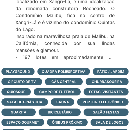
localizado em Xangri-Lá, é uma idealização
da renomada construtora Rocheado. O
Condomínio Malibu, fica no centro de
Xangri-Lá e é vizinho do condomínio Quintas
do Lago.
Inspirado na maravilhosa praia de Malibu, na
Califórnia, conhecida por sua lindas
mansões e glamour.
- 197 lotes em aproximadamente 26
hectares;
- lotes com excelente metragem, 350m² e
PLAYGROUND
QUADRA POLIESPORTIVA
PÁTIO / JARDIM
600m²;
CIRCUITO DE TV
GÁS CENTRAL
CHURRASQUEIRA
- lotes de frente para os grande lagos;
- infraestrutura completa de lazer com
QUIOSQUE
CAMPO DE FUTEBOL
ESTAC. VISITANTES
paradouro à beira-mar;
SALA DE GINÁSTICA
SAUNA
PORTEIRO ELETRÔNICO
- portaria com monitoramento e segurança
GUARITA
24 horas, todos os dias do ano;
BICICLETÁRIO
SALÃO FESTAS
Veja todas as opções de lotes e casas à
ESPAÇO GOURMET
ÔNIBUS PRÓXIMO
SALA DE JOGOS
venda no condomínio Malibu, logo abaixo,