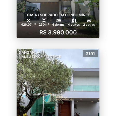
CASA / SOBRADO EM CONDOMÍNIO
426.07m²
250m²
4 dorms
4 suítes
2 vagas
R$ 3.990.000
XANGRI-LÁ
3191
MALIBU BEACH RESIDENCE