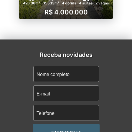
426.06m²
355.13m²
4 dorms
4 suítes
2 vagas
R$ 4.000.000
Receba novidades