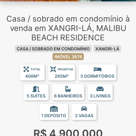
Casa / sobrado em condomínio à
venda em XANGRI-LÁ, MALIBU
BEACH RESIDENCE
CASA / SOBRADO EM CONDOMÍNIO
XANGRI-LÁ
IMÓVEL 3674
TOTAL
PRIVATIVA
400M²
265M²
5 DORMITÓRIOS
5 SUÍTES
6 BANHEIROS
3 LIVINGS
1 DEPÓSITO
2 VAGAS
R$ 4.900.000