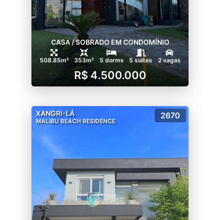
CASA / SOBRADO EM CONDOMÍNIO
508.85m²
353m²
5 dorms
5 suítes
2 vagas
R$ 4.500.000
XANGRI-LÁ
2670
MALIBU BEACH RESIDENCE