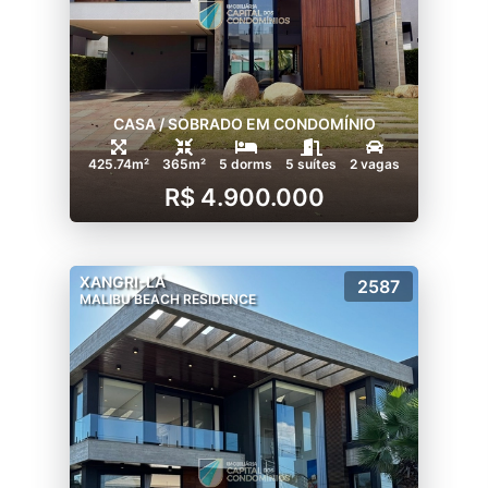
CASA / SOBRADO EM CONDOMÍNIO
425.74m²
365m²
5 dorms
5 suítes
2 vagas
R$ 4.900.000
XANGRI-LÁ
2587
MALIBU BEACH RESIDENCE