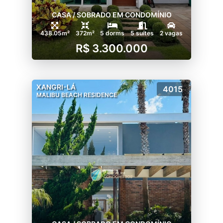
CASA / SOBRADO EM CONDOMÍNIO
438.05m²
372m²
5 dorms
5 suítes
2 vagas
R$ 3.300.000
XANGRI-LÁ
4015
MALIBU BEACH RESIDENCE