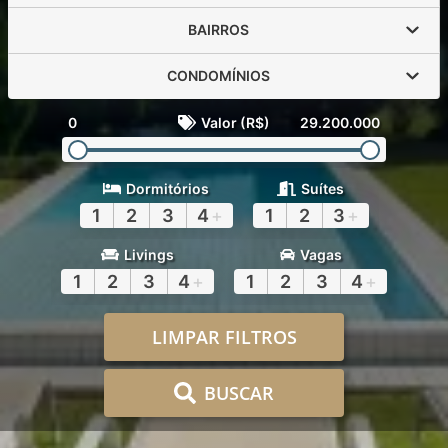
BAIRROS
CONDOMÍNIOS
0
Valor (R$)
29.200.000
Dormitórios
Suítes
1
2
3
4
+
1
2
3
+
Livings
Vagas
1
2
3
4
+
1
2
3
4
+
LIMPAR FILTROS
BUSCAR