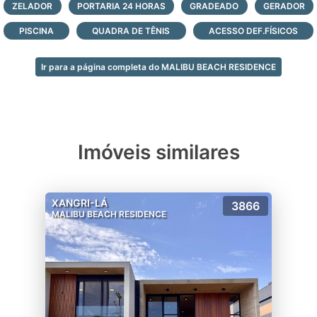
ZELADOR
PORTARIA 24 HORAS
GRADEADO
GERADOR
faça contato e agende a sua visita com
nossos corretores agora mesmo!
PISCINA
QUADRA DE TÊNIS
ACESSO DEF.FÍSICOS
Ir para a página completa do MALIBU BEACH RESIDENCE
Imóveis similares
XANGRI-LÁ
3866
MALIBU BEACH RESIDENCE