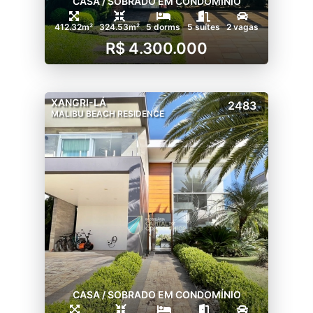
CASA / SOBRADO EM CONDOMÍNIO
412.32m²
324.53m²
5 dorms
5 suítes
2 vagas
R$ 4.300.000
XANGRI-LÁ
2483
MALIBU BEACH RESIDENCE
CASA / SOBRADO EM CONDOMÍNIO