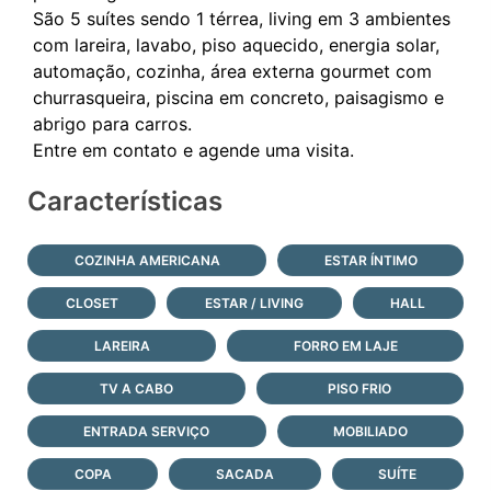
São 5 suítes sendo 1 térrea, living em 3 ambientes
com lareira, lavabo, piso aquecido, energia solar,
automação, cozinha, área externa gourmet com
churrasqueira, piscina em concreto, paisagismo e
abrigo para carros.
Características
COZINHA AMERICANA
ESTAR ÍNTIMO
CLOSET
ESTAR / LIVING
HALL
LAREIRA
FORRO EM LAJE
TV A CABO
PISO FRIO
ENTRADA SERVIÇO
MOBILIADO
COPA
SACADA
SUÍTE