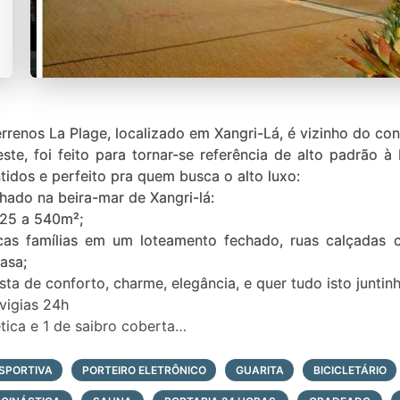
renos La Plage, localizado em Xangri-Lá, é vizinho do con
ste, foi feito para tornar-se referência de alto padrão 
tidos e perfeito pra quem busca o alto luxo:
hado na beira-mar de Xangri-lá:
425 a 540m²;
oucas famílias em um loteamento fechado, ruas calçadas c
asa;
ta de conforto, charme, elegância, e quer tudo isto juntin
vigias 24h
tica e 1 de saibro coberta
o
SPORTIVA
PORTEIRO ELETRÔNICO
GUARITA
BICICLETÁRIO