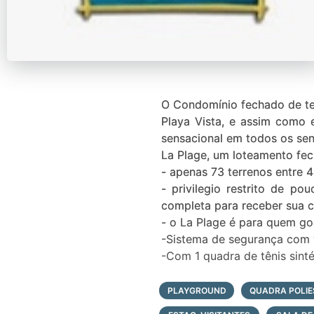
O Condomínio fechado de ter
Playa Vista, e assim como e
sensacional em todos os sen
La Plage, um loteamento fec
- apenas 73 terrenos entre 
- privilegio restrito de p
completa para receber sua c
- o La Plage é para quem gos
-Sistema de segurança com 
-Com 1 quadra de tênis sinté
-Quadra de Paddle
-Campos de futebol gramad
PLAYGROUND
QUADRA POLIE
-Clube com salão de festas