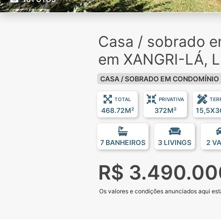
Casa / sobrado 
em XANGRI-LÁ, 
CASA / SOBRADO EM CONDOMÍNIO
TOTAL
PRIVATIVA
TER
468.72M²
372M²
15,5X3
7 BANHEIROS
3 LIVINGS
2 V
R$ 3.490.00
Os valores e condições anunciados aqui estã