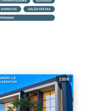
CHURRASQUEIRA
QUIOSQUE
 DIARISTAS
SALÃO FESTAS
 PRÓXIMO
 e saiba mais!
ANGRI-LÁ
2308
ELEBRATION