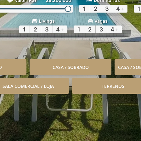
Valor (R$)
29.200.000
Dormitórios
1
2
3
4
+
1
Livings
Vagas
1
2
3
4
+
1
2
3
4
+
O
CASA / SOBRADO
CASA / S
SALA COMERCIAL / LOJA
TERRENOS