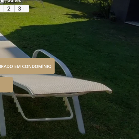
Suítes
2
3
+
OBRADO EM CONDOMÍNIO