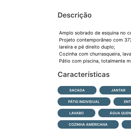
Descrição
Amplo sobrado de esquina no co
Projeto contemporâneo com 372m
lareira e pé direito duplo;
Cozinha com churrasqueira, lava
Características
SACADA
JANTAR
PÁTIO INDIVIDUAL
ENT
LAVABO
ÁGUA QUEN
COZINHA AMERICANA