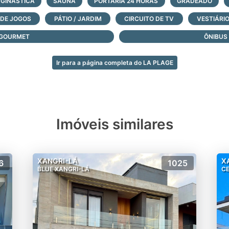
 GINÁSTICA
SAUNA
PORTARIA 24 HORAS
GRADEADO
 natação e infantil
 DE JOGOS
PÁTIO / JARDIM
CIRCUITO DE TV
VESTIÁRIO
 GOURMET
ÔNIBUS
Ir para a página completa do LA PLAGE
es e casas à venda, logo abaixo, faça contato agora mesmo
Imóveis similares
XANGRI-LÁ
X
6
1025
BLUE XANGRI-LÁ
C