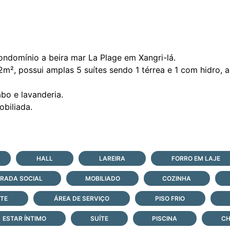
ndomínio a beira mar La Plage em Xangri-lá.
², possui amplas 5 suítes sendo 1 térrea e 1 com hidro, 
bo e lavanderia.
HALL
LAREIRA
FORRO EM LAJE
RADA SOCIAL
MOBILIADO
COZINHA
TE
ÁREA DE SERVIÇO
PISO FRIO
ESTAR ÍNTIMO
SUÍTE
PISCINA
CH