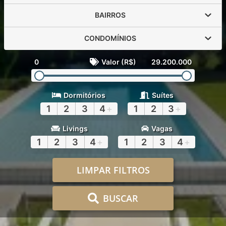
BAIRROS
CONDOMÍNIOS
0
Valor (R$)
29.200.000
Dormitórios
Suítes
1
2
3
4
+
1
2
3
+
Livings
Vagas
1
2
3
4
+
1
2
3
4
+
LIMPAR FILTROS
BUSCAR