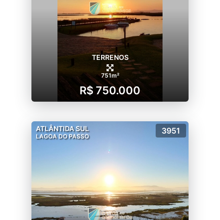
- Ping Pong/Futmesa
- Quiosques com churrasqueira
- Playground completo
- Pista de Skate
TERRENOS
- Cancha de Bocha
- Minimercado
751m²
- Pet Care
R$ 750.000
- Academia
- Sala de Jogos
- Brinquedoteca
ATLÂNTIDA SUL
3951
LAGOA DO PASSO