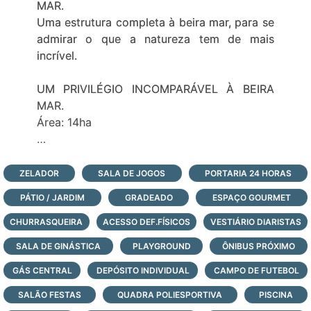
MAR.
Uma estrutura completa à beira mar, para se
admirar o que a natureza tem de mais
incrível.
UM PRIVILÉGIO INCOMPARÁVEL À BEIRA
MAR.
Área: 14ha
APENAS 173 TERRENOS
90% deles à beira do lago.
ZELADOR
SALA DE JOGOS
PORTARIA 24 HORAS
PÁTIO / JARDIM
GRADEADO
ESPAÇO GOURMET
LOTES 312m² a 1073m²
CHURRASQUEIRA
ACESSO DEF.FÍSICOS
VESTIÁRIO DIARISTAS
UM BEACH CLUB PRIVADO. À BEIRA MAR E
SALA DE GINÁSTICA
PLAYGROUND
ÔNIBUS PRÓXIMO
EM FRENTE A SUA CASA, SÓ O CYANO
GÁS CENTRAL
TEM!
DEPÓSITO INDIVIDUAL
CAMPO DE FUTEBOL
SALÃO FESTAS
QUADRA POLIESPORTIVA
PISCINA
ESTRUTURA INÉDITA NO LITORAL