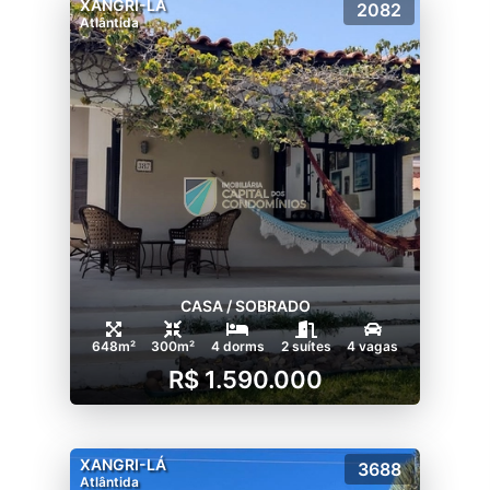
XANGRI-LÁ
2082
Atlântida
CASA / SOBRADO
648m²
300m²
4 dorms
2 suítes
4 vagas
R$ 1.590.000
XANGRI-LÁ
3688
Atlântida