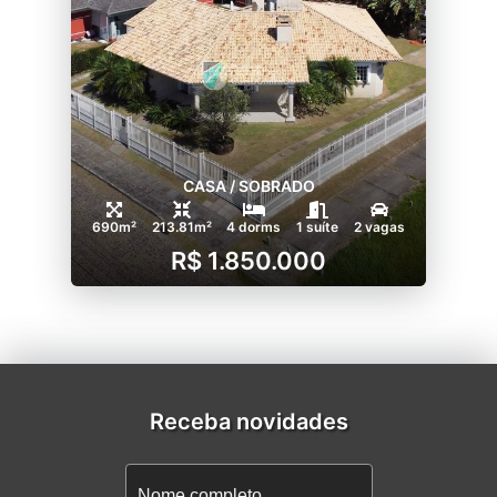
CASA / SOBRADO
690m²
213.81m²
4 dorms
1 suíte
2 vagas
R$ 1.850.000
Receba novidades