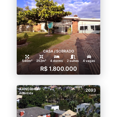
CASA / SOBRADO
540m²
252m²
4 dorms
2 suítes
4 vagas
R$ 1.800.000
XANGRI-LÁ
2693
Atlântida