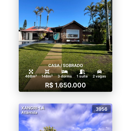
CASA / SOBRADO
468m²
148m²
3 dorms
1 suíte
2 vagas
R$ 1.650.000
XANGRI-LÁ
3956
Atlântida