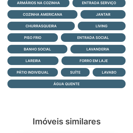
ARMÁRIOS NA COZINHA
ENTRADA SERVIÇO
COZINHA AMERICANA
JANTAR
CHURRASQUEIRA
LIVING
PISO FRIO
ENTRADA SOCIAL
BANHO SOCIAL
LAVANDERIA
LAREIRA
FORRO EM LAJE
PÁTIO INDIVIDUAL
SUÍTE
LAVABO
ÁGUA QUENTE
Imóveis similares