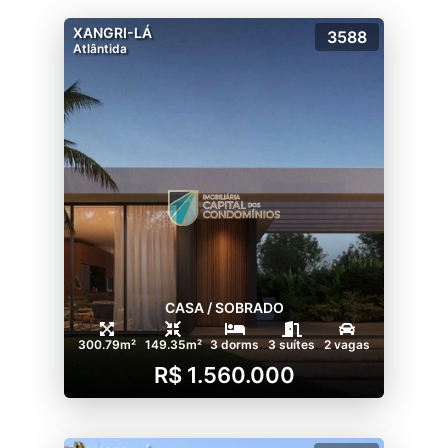
XANGRI-LÁ
3588
Atlântida
CASA / SOBRADO
300.79m²
149.35m²
3 dorms
3 suítes
2 vagas
R$ 1.560.000