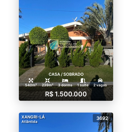
CASA / SOBRADO
540m²
239m²
3 dorms
1 suíte
2 vagas
R$ 1.500.000
XANGRI-LÁ
3692
Atlântida