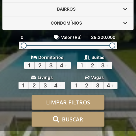
BAIRROS
CONDOMÍNIOS
0
Valor (R$)
29.200.000
Dormitórios
Suítes
1
2
3
4
+
1
2
3
+
Livings
Vagas
1
2
3
4
+
1
2
3
4
+
LIMPAR FILTROS
BUSCAR