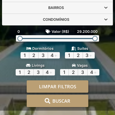
BAIRROS
CONDOMÍNIOS
0
Valor (R$)
29.200.000
Dormitórios
Suítes
1
2
3
4
+
1
2
3
+
Livings
Vagas
1
2
3
4
+
1
2
3
4
+
LIMPAR FILTROS
BUSCAR