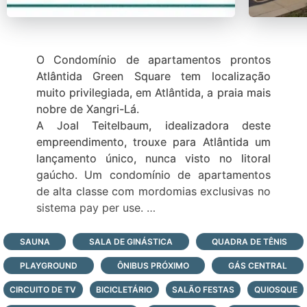
O Condomínio de apartamentos prontos
Atlântida Green Square tem localização
muito privilegiada, em Atlântida, a praia mais
nobre de Xangri-Lá.
A Joal Teitelbaum, idealizadora deste
empreendimento, trouxe para Atlântida um
lançamento único, nunca visto no litoral
gaúcho. Um condomínio de apartamentos
de alta classe com mordomias exclusivas no
sistema pay per use.
Concierge, camareiras e serviços de
alimentação at home ou no salão de festas
SAUNA
SALA DE GINÁSTICA
QUADRA DE TÊNIS
serão apenas alguns dos privilégios dos
PLAYGROUND
ÔNIBUS PRÓXIMO
GÁS CENTRAL
moradores.
Veja todos os apartamentos à venda deste
CIRCUITO DE TV
BICICLETÁRIO
SALÃO FESTAS
QUIOSQUE
maravilhoso condomínio fechado na praia