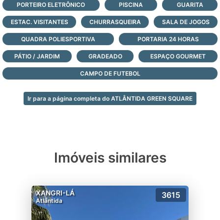
PORTEIRO ELETRÔNICO
PISCINA
GUARITA
de Atlântida, logo abaixo, e agende a sua
ESTAC. VISITANTES
visita com nossos corretores agora mesmo!
CHURRASQUEIRA
SALA DE JOGOS
QUADRA POLIESPORTIVA
PORTARIA 24 HORAS
PÁTIO / JARDIM
GRADEADO
ESPAÇO GOURMET
CAMPO DE FUTEBOL
Ir para a página completa do ATLÂNTIDA GREEN SQUARE
Imóveis similares
XANGRI-LÁ
3615
Atlântida