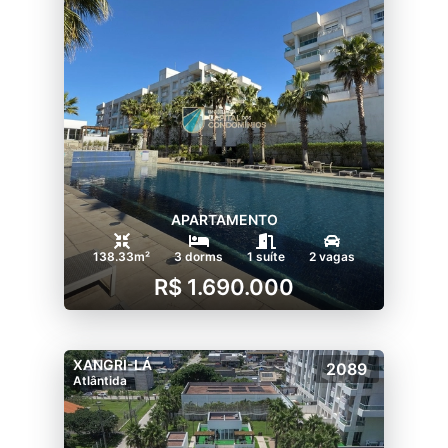
APARTAMENTO
138.33m²
3 dorms
1 suíte
2 vagas
R$ 1.690.000
XANGRI-LÁ
2089
Atlântida