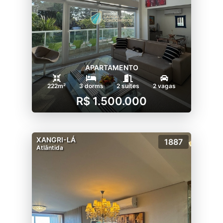
APARTAMENTO
222m²
3 dorms
2 suítes
2 vagas
R$ 1.500.000
XANGRI-LÁ
1887
Atlântida