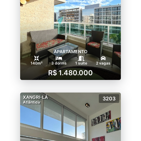
APARTAMENTO
140m²
3 dorms
1 suíte
2 vagas
R$ 1.480.000
XANGRI-LÁ
3203
Atlântida