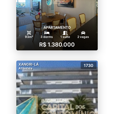
APARTAMENTO
93m²
3 dorms
1 suíte
2 vagas
R$ 1.380.000
XANGRI-LÁ
1730
Atlântida