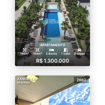
APARTAMENTO
166m²
166m²
3 dorms
1 suíte
2 vagas
R$ 1.300.000
XANGRI-LÁ
2662
Atlântida