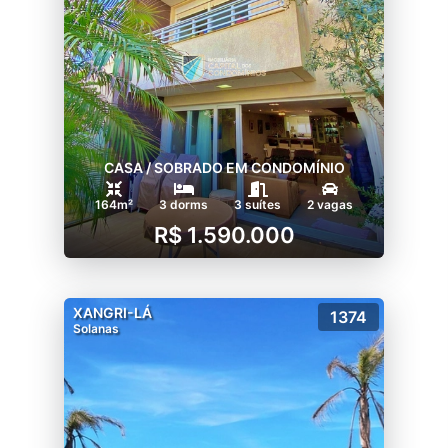
CASA / SOBRADO EM CONDOMÍNIO
164m²
3 dorms
3 suítes
2 vagas
R$ 1.590.000
XANGRI-LÁ
1374
Solanas