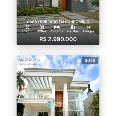
CASA / SOBRADO EM CONDOMÍNIO
302.1m²
220m²
4 dorms
4 suítes
2 vagas
R$ 2.990.000
XANGRI-LÁ
3073
LAS PALMAS