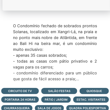
O Condomínio fechado de sobrados prontos
Solanas, localizado em Xangri-Lá, na praia e
no ponto mais nobre de Atlântida, em frente
ao Bali Hi na beira mar, é um condomínio
muito exclusivo:
- apenas 35 casas sobrados;
- todas as casas com pátio privativo e 2
vagas para os carros;
- condomínio diferenciado para um público
que gosta de fácil acesso a praia;
Veja todas as casas à venda deste
condomínio fechado à beira-mar de
CIRCUITO DE TV
SALÃO FESTAS
QUIOSQUE
Atlântida, logo abaixo, faça contato agora
PORTARIA 24 HORAS
PÁTIO / JARDIM
ESTAC. VISITANTES
mesmo com nossos corretores e saiba mais!
CHURRASQUEIRA
SALA DE JOGOS
QUADRA POLIESPORTIVA