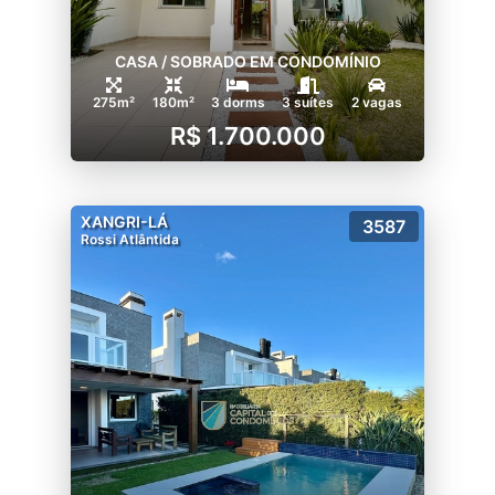
CASA / SOBRADO EM CONDOMÍNIO
275m²
180m²
3 dorms
3 suítes
2 vagas
R$ 1.700.000
XANGRI-LÁ
3587
Rossi Atlântida