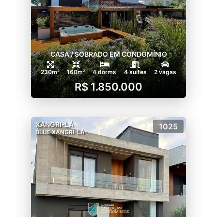
CASA / SOBRADO EM CONDOMÍNIO
230m²
160m²
4 dorms
4 suítes
2 vagas
R$ 1.850.000
XANGRI-LÁ
1025
BLUE XANGRI-LÁ