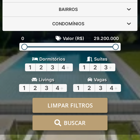
BAIRROS
CONDOMÍNIOS
0
Valor (R$)
29.200.000
Dormitórios
Suítes
1
2
3
4
+
1
2
3
+
Livings
Vagas
1
2
3
4
+
1
2
3
4
+
LIMPAR FILTROS
BUSCAR