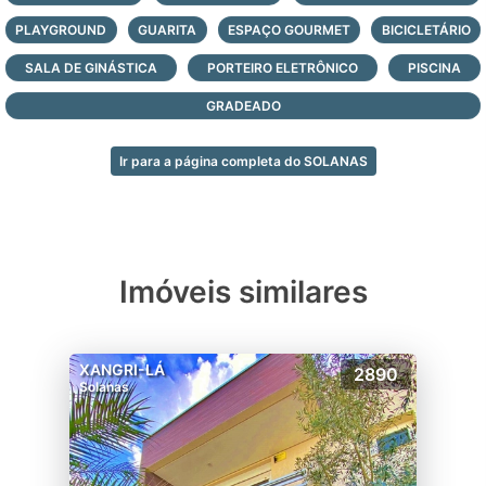
PLAYGROUND
GUARITA
ESPAÇO GOURMET
BICICLETÁRIO
SALA DE GINÁSTICA
PORTEIRO ELETRÔNICO
PISCINA
GRADEADO
Ir para a página completa do SOLANAS
Imóveis similares
XANGRI-LÁ
2890
Solanas