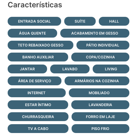
Características
ENTRADA SOCIAL
SUÍTE
HALL
ÁGUA QUENTE
ACABAMENTO EM GESSO
TETO REBAIXADO GESSO
PÁTIO INDIVIDUAL
BANHO AUXILIAR
COPA/COZINHA
JANTAR
LAVABO
LIVING
ÁREA DE SERVIÇO
ARMÁRIOS NA COZINHA
INTERNET
MOBILIADO
ESTAR ÍNTIMO
LAVANDERIA
CHURRASQUEIRA
FORRO EM LAJE
TV A CABO
PISO FRIO