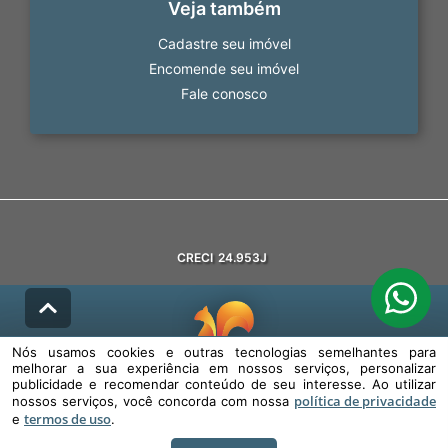
Veja também
Cadastre seu imóvel
Encomende seu imóvel
Fale conosco
CRECI
24.953J
Nós usamos cookies e outras tecnologias semelhantes para
melhorar a sua experiência em nossos serviços, personalizar
© DESENVOLVIDO PELA
AGIL.NET
publicidade e recomendar conteúdo de seu interesse. Ao utilizar
política de privacidade
nossos serviços, você concorda com nossa
Nós usamos cookies e outras tecnologias semelhantes para melhorar a
termos de uso
sua experiência em nossos serviços, personalizar publicidade e
e
.
recomendar conteúdo de seu interesse. Ao utilizar nossos serviços,