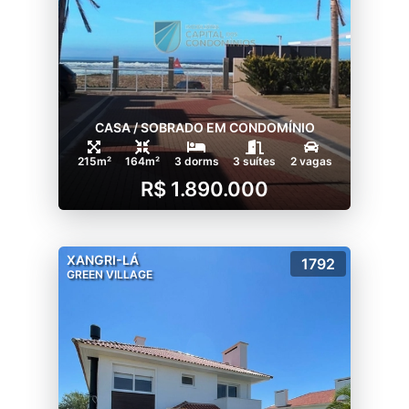
CASA / SOBRADO EM CONDOMÍNIO
215m²
164m²
3 dorms
3 suítes
2 vagas
R$ 1.890.000
XANGRI-LÁ
1792
GREEN VILLAGE