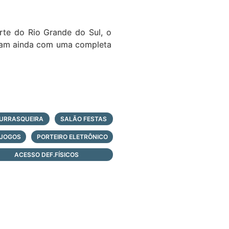
orte do Rio Grande do Sul, o
ntam ainda com uma completa
URRASQUEIRA
SALÃO FESTAS
 JOGOS
PORTEIRO ELETRÔNICO
ACESSO DEF.FÍSICOS
ótima localização, fluxo de
 a infraestrutura necessária