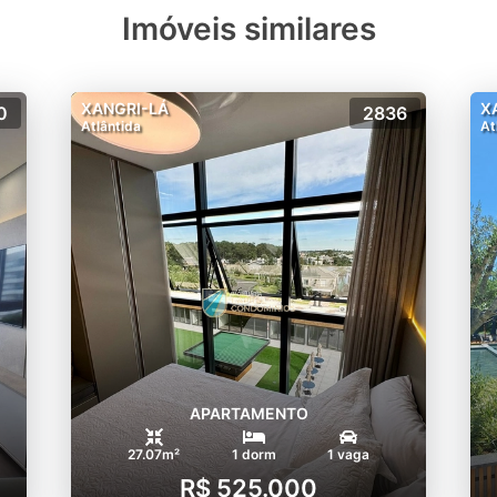
Imóveis similares
 comercial Inspirado na rua coberta de Gramado/RS.
XANGRI-LÁ
X
0
2836
Atlântida
At
APARTAMENTO
27.07m²
1 dorm
1 vaga
R$ 525.000