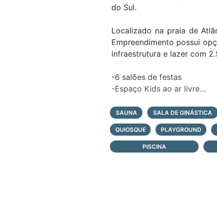
do Sul.
Localizado na praia de Atlâ
Empreendimento possui opçõ
infraestrutura e lazer com 
-6 salões de festas
-Espaço Kids ao ar livre
-Espaço Kids fechado
-Academia totalmente equi
SAUNA
SALA DE GINÁSTICA
-Quiosque bar da piscina
QUIOSQUE
PLAYGROUND
-Lounge ao ar livre
-Sala de jogos
PISCINA
-Saunas
-Ampla piscina com raia sem
-Piscina térmica coberta
O LIVIN' Street Mall é uma
pessoas e variados formatos