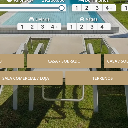
Valor (R$)
29.200.000
Dormitórios
1
2
3
4
+
1
Livings
Vagas
1
2
3
4
+
1
2
3
4
+
O
CASA / SOBRADO
CASA / S
SALA COMERCIAL / LOJA
TERRENOS