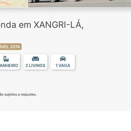
enda em XANGRI-LÁ,
ÓVEL 3374
BANHEIRO
2 LIVINGS
1 VAGA
o sujeitos a reajustes.