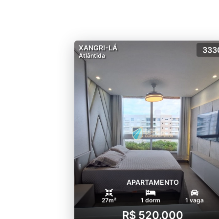
para o comércio, um projeto
XANGRI-LÁ
333
Atlântida
APARTAMENTO
27m²
1 dorm
1 vaga
R$ 520.000