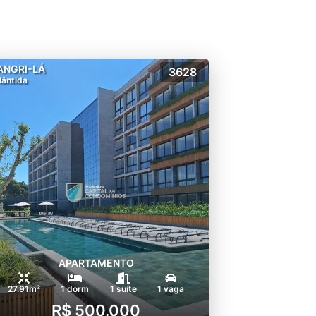
ANGRI-LÁ
3628
lântida
APARTAMENTO
27.91m²
1 dorm
1 suíte
1 vaga
R$ 500.000