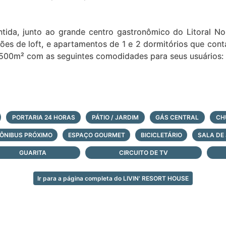
ntida, junto ao grande centro gastronômico do Litoral N
es de loft, e apartamentos de 1 e 2 dormitórios que co
2.500m² com as seguintes comodidades para seus usuários:
pada
PORTARIA 24 HORAS
PÁTIO / JARDIM
GÁS CENTRAL
CH
ÔNIBUS PRÓXIMO
ESPAÇO GOURMET
BICICLETÁRIO
SALA DE
GUARITA
CIRCUITO DE TV
i-olímpica descoberta
Ir para a página completa do LIVIN' RESORT HOUSE
 opção comercial destacada no centro de Atlântida com 
 para venda, são 40 lojas de diferentes modelos e com toda