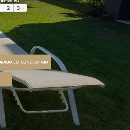
Suítes
2
3
+
OBRADO EM CONDOMÍNIO