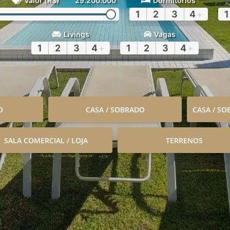
Valor (R$)
29.200.000
Dormitórios
1
2
3
4
+
1
Livings
Vagas
1
2
3
4
+
1
2
3
4
+
O
CASA / SOBRADO
CASA / S
SALA COMERCIAL / LOJA
TERRENOS