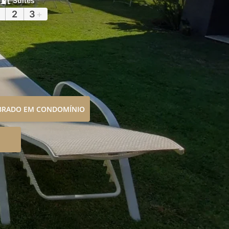
Suítes
2
3
+
OBRADO EM CONDOMÍNIO