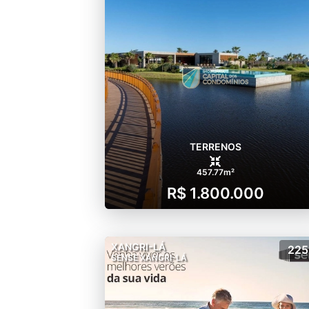
TERRENOS
457.77m²
R$ 1.800.000
XANGRI-LÁ
225
SENSE XANGRI-LÁ