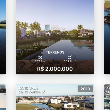
TERRENOS
557.8m²
557.8m²
R$ 2.000.000
XANGRI-LÁ
X
1
2019
SENSE XANGRI-LÁ
E