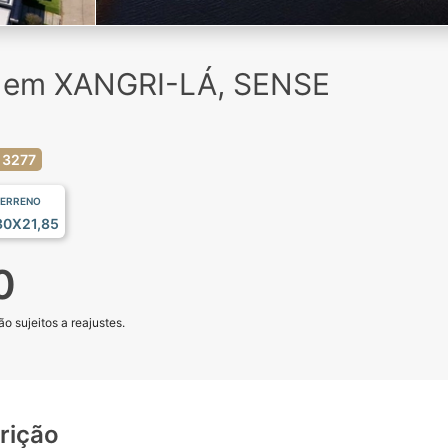
a em XANGRI-LÁ, SENSE
 3277
ERRENO
30X21,85
0
o sujeitos a reajustes.
rição