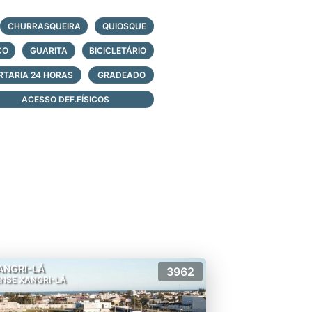
 logo abaixo, faça contato e
CHURRASQUEIRA
QUIOSQUE
CO
GUARITA
BICICLETÁRIO
RTARIA 24 HORAS
GRADEADO
ACESSO DEF.FÍSICOS
ANGRI-LÁ
3962
NSE XANGRI-LÁ