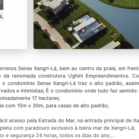
rrenos Sense Xangri-Lá, bem ao centro da praia, em fren
o da renomada construtora Ughini Empreendimentos. Com
 o condomínio Sense Xangri-Lá traz o alto padrão, assi
ados e intimistas; É o condomínio onde tudo faz sentido:
ximadamente 17 hectares;
ria com 15m x 30m, para casas de alto padrão;
fácil acesso pela Estrada do Mar, na entrada principal de Xa
ompleta com paradouro exclusivo à beira-mar de Xangri-Lá;
o e segurança 24 horas, todos os dias do ano;