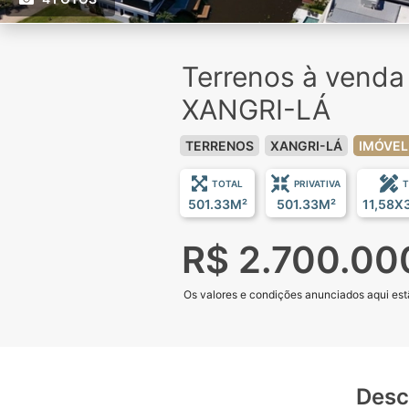
Terrenos à vend
XANGRI-LÁ
TERRENOS
XANGRI-LÁ
IMÓVEL
TOTAL
PRIVATIVA
T
501.33M²
501.33M²
11,58X
R$ 2.700.00
Os valores e condições anunciados aqui estã
Desc