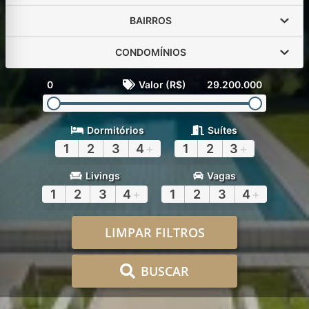
BAIRROS
CONDOMÍNIOS
0
Valor (R$)
29.200.000
Dormitórios
Suítes
1
2
3
4
+
1
2
3
+
Livings
Vagas
1
2
3
4
+
1
2
3
4
+
LIMPAR FILTROS
BUSCAR