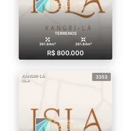
TERRENOS
361.84m²
361.84m²
R$ 800.000
XANGRI-LÁ
3353
ISLA