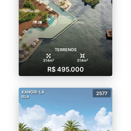
-Espaços gourmets junto às quadras
espalhadas al longo do condomínio
TERRENOS
314m²
314m²
R$ 495.000
XANGRI-LÁ
2577
ISLA