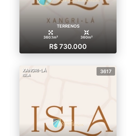
TERRENOS
360.1m²
360m²
R$ 730.000
XANGRI-LÁ
3617
ISLA