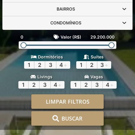
BAIRROS
CONDOMÍNIOS
0
Valor (R$)
29.200.000
Dormitórios
Suítes
1
2
3
4
+
1
2
3
+
Livings
Vagas
1
2
3
4
+
1
2
3
4
+
LIMPAR FILTROS
BUSCAR