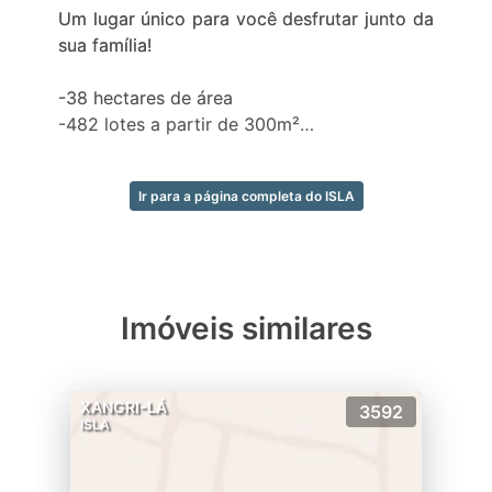
Um lugar único para você desfrutar junto da
sua família!
-38 hectares de área
-482 lotes a partir de 300m²
-65% lotes beira lago
-Lago todo Interligado
Ir para a página completa do ISLA
-Enseadas com lotes adentrando o lago
-Todos os lotes secos com área verde ao
fundo
-2 portarias, uma para proprietários e uma
para serviço
Imóveis similares
-Clube em ilha sob o lago com quase 10.000
m²
-Clube de praia
XANGRI-LÁ
3592
-Possibilidade de deck até o talude
ISLA
Infraestrutura completa: