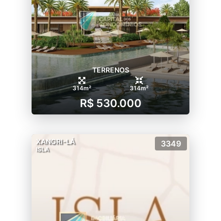
TERRENOS
314m²
314m²
R$ 530.000
XANGRI-LÁ
3349
ISLA