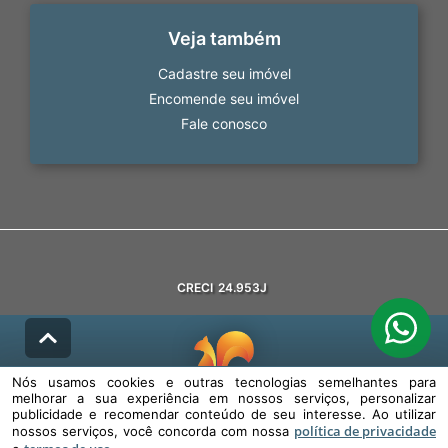
Veja também
Cadastre seu imóvel
Encomende seu imóvel
Fale conosco
CRECI
24.953J
Nós usamos cookies e outras tecnologias semelhantes para
melhorar a sua experiência em nossos serviços, personalizar
© DESENVOLVIDO PELA
AGIL.NET
publicidade e recomendar conteúdo de seu interesse. Ao utilizar
política de privacidade
nossos serviços, você concorda com nossa
Nós usamos cookies e outras tecnologias semelhantes para melhorar a