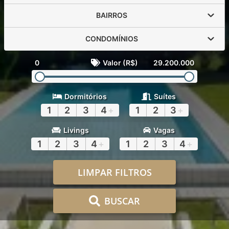
BAIRROS
CONDOMÍNIOS
0
Valor (R$)
29.200.000
Dormitórios
Suítes
1
2
3
4
+
1
2
3
+
Livings
Vagas
1
2
3
4
+
1
2
3
4
+
LIMPAR FILTROS
BUSCAR