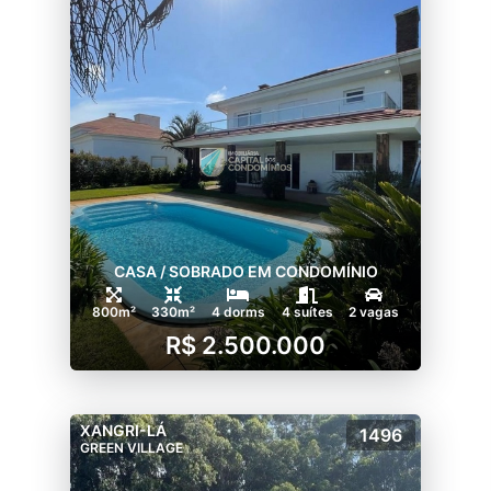
CASA / SOBRADO EM CONDOMÍNIO
800m²
330m²
4 dorms
4 suítes
2 vagas
R$ 2.500.000
XANGRI-LÁ
1496
GREEN VILLAGE