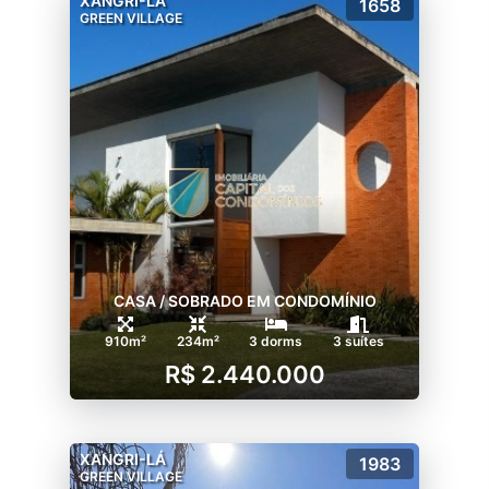
XANGRI-LÁ
1658
GREEN VILLAGE
CASA / SOBRADO EM CONDOMÍNIO
910m²
234m²
3 dorms
3 suítes
R$ 2.440.000
XANGRI-LÁ
1983
GREEN VILLAGE