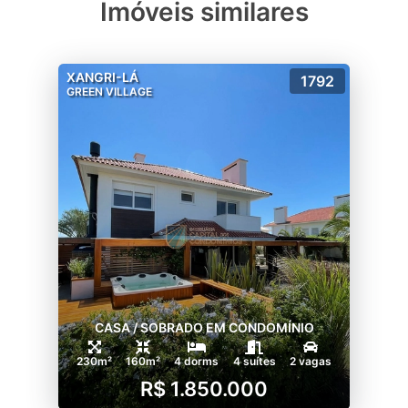
Imóveis similares
XANGRI-LÁ
1792
GREEN VILLAGE
CASA / SOBRADO EM CONDOMÍNIO
230m²
160m²
4 dorms
4 suítes
2 vagas
R$ 1.850.000