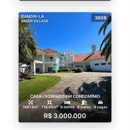
XANGRI-LÁ
3608
GREEN VILLAGE
CASA / SOBRADO EM CONDOMÍNIO
1687.5m²
718.45m²
8 dorms
8 suítes
4 vagas
R$ 3.000.000