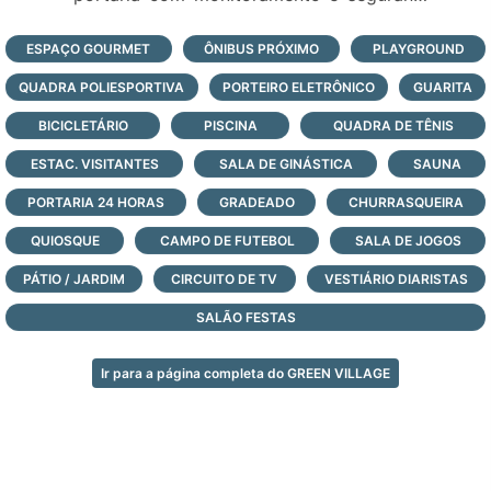
24 horas, todos os dias do ano;
Veja todas as opções de lotes e casas à
ESPAÇO GOURMET
ÔNIBUS PRÓXIMO
PLAYGROUND
venda neste condomínio fechado, logo
QUADRA POLIESPORTIVA
PORTEIRO ELETRÔNICO
GUARITA
abaixo, e agende a sua visita com nossos
corretores agora mesmo!
BICICLETÁRIO
PISCINA
QUADRA DE TÊNIS
ESTAC. VISITANTES
SALA DE GINÁSTICA
SAUNA
PORTARIA 24 HORAS
GRADEADO
CHURRASQUEIRA
QUIOSQUE
CAMPO DE FUTEBOL
SALA DE JOGOS
PÁTIO / JARDIM
CIRCUITO DE TV
VESTIÁRIO DIARISTAS
SALÃO FESTAS
Ir para a página completa do GREEN VILLAGE