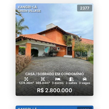
XANGRI-LÁ
2377
GREEN VILLAGE
CASA / SOBRADO EM CONDOMÍNIO
1274.36m²
366.84m²
3 dorms
3 suítes
3 vagas
R$ 2.800.000