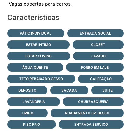
Características
PÁTIO INDIVIDUAL
ENTRADA SOCIAL
ESTAR ÍNTIMO
CLOSET
ESTAR / LIVING
LAVABO
ÁGUA QUENTE
FORRO EM LAJE
TETO REBAIXADO GESSO
CALEFAÇÃO
DEPÓSITO
SACADA
SUÍTE
LAVANDERIA
CHURRASQUEIRA
LIVING
ACABAMENTO EM GESSO
PISO FRIO
ENTRADA SERVIÇO