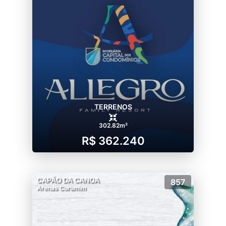
TERRENOS
302.82m²
R$ 362.240
CAPÃO DA CANOA
857
Arenas Curumim