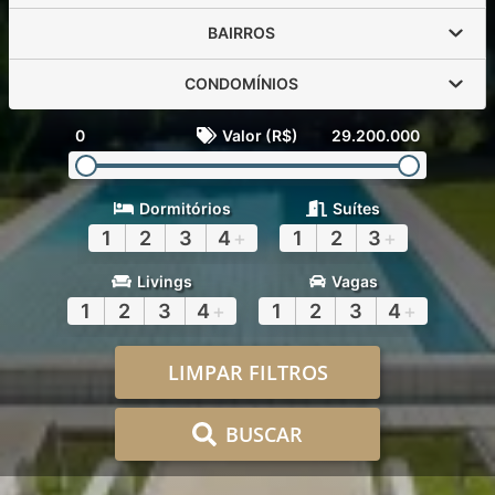
BAIRROS
CONDOMÍNIOS
0
Valor (R$)
29.200.000
Dormitórios
Suítes
1
2
3
4
+
1
2
3
+
Livings
Vagas
1
2
3
4
+
1
2
3
4
+
LIMPAR FILTROS
BUSCAR