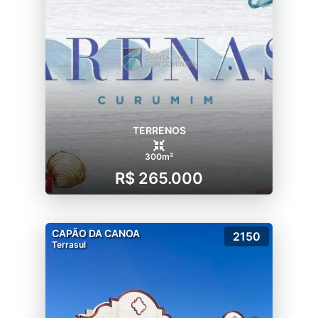
TERRENOS
300m²
R$ 265.000
CAPÃO DA CANOA
2150
Terrasul