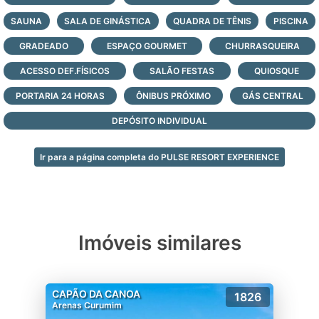
SAUNA
SALA DE GINÁSTICA
QUADRA DE TÊNIS
PISCINA
PULSE COMPLEXO DE PISCINAS:
GRADEADO
BAR MOLHADO;
ESPAÇO GOURMET
CHURRASQUEIRA
POOL LOUNGE;
ACESSO DEF.FÍSICOS
SALÃO FESTAS
QUIOSQUE
PISCINA;
PORTARIA 24 HORAS
ÔNIBUS PRÓXIMO
GÁS CENTRAL
INFANTIL E SPRAY PLAY;
RAIA DE 25m;
DEPÓSITO INDIVIDUAL
POOL JUNGLE;
PISCINA ADULTO COM SOLARIUM;
Ir para a página completa do PULSE RESORT EXPERIENCE
DECKS E LOUNGES MOLHADOS E SPAS.
PULSE JOY:
RESTAURANTE;
GOURMETS COM VARANDA;
Imóveis similares
QUIOSQUES E JOGOS.
PULSE WELLNESS:
CAPÃO DA CANOA
1826
PISCINA TÉRMICA;
Arenas Curumim