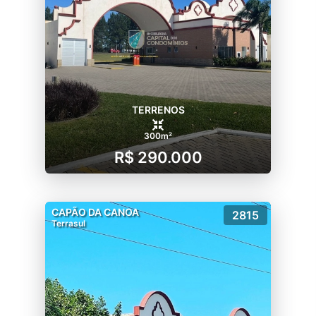
TERRENOS
300m²
R$ 290.000
CAPÃO DA CANOA
2815
Terrasul