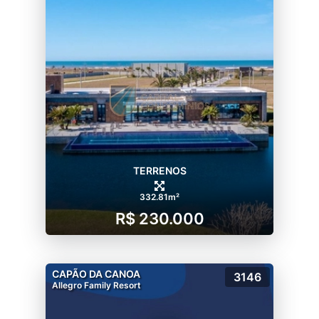
SPA;
SAUNAS ÚMIDAS FEMININA E MASCULINA;
ESTARES CONTEMPLATIVOS, ESPAÇO LUAU
E REDÁRIO.
PULSE SERVIÇOS:
MARKET E MALL NO ACESSO.
TERRENOS
332.81m²
R$ 230.000
CAPÃO DA CANOA
3146
Allegro Family Resort