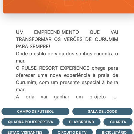
UM EMPREENDIMENTO QUE VAI
TRANSFORMAR OS VERÕES DE CURUMIM
PARA SEMPRE!
Onde o estilo de vida dos sonhos encontra o
mar.
O PULSE RESORT EXPERIENCE chega para
oferecer uma nova experiência à praia de
Curumim, com um presente especial à beira
mar.
A orla vai ganhar um projeto de
revitalização em um trecho que passará por
melhorias estruturais. Uma gentileza do
CAMPO DE FUTEBOL
SALA DE JOGOS
grupo Casanova e da Alderbaran Urbanismo
QUADRA POLIESPORTIVA
PLAYGROUND
GUARITA
para inspirar dias ainda mais alto-astral para
os veranistas e moradores.
ESTAC. VISITANTES
CIRCUITO DE TV
BICICLETÁRIO