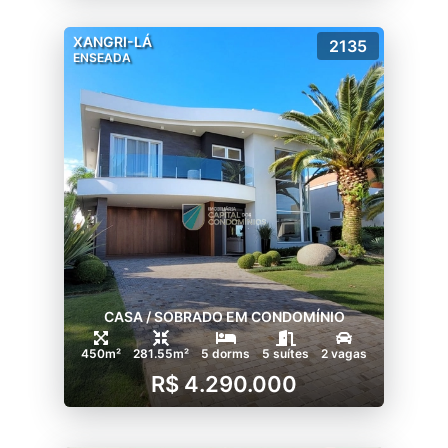
XANGRI-LÁ
2135
ENSEADA
CASA / SOBRADO EM CONDOMÍNIO
450m²
281.55m²
5 dorms
5 suítes
2 vagas
R$ 4.290.000