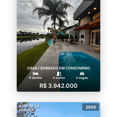
ENSEADA
CASA / SOBRADO EM CONDOMÍNIO
4 dorms
4 suítes
2 vagas
R$ 3.942.000
XANGRI-LÁ
3959
ENSEADA