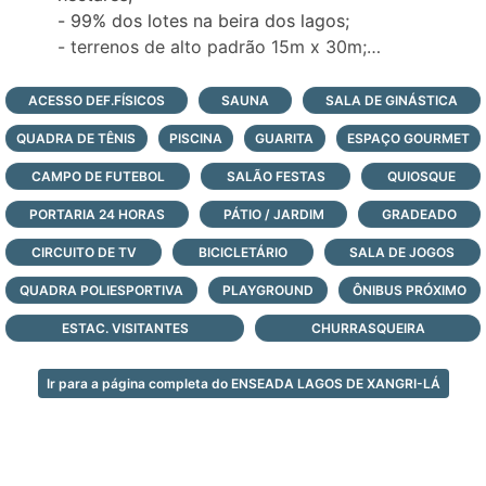
- 99% dos lotes na beira dos lagos;
- terrenos de alto padrão 15m x 30m;
- área de uso comum (lazer, esportes, lagos,
espaços de contemplação e circulação);
ACESSO DEF.FÍSICOS
SAUNA
SALA DE GINÁSTICA
- A aceitação do produto é demonstrada
QUADRA DE TÊNIS
PISCINA
GUARITA
ESPAÇO GOURMET
pelo alto índice de adesão para construção
de casas do litoral;
CAMPO DE FUTEBOL
SALÃO FESTAS
QUIOSQUE
- Com a maior valorização imobiliária da
PORTARIA 24 HORAS
PÁTIO / JARDIM
GRADEADO
atualidade no litoral, o Enseada é referência
CIRCUITO DE TV
em condomínio de terrenos para classe AA;
BICICLETÁRIO
SALA DE JOGOS
- paradouro à beira-mar;
QUADRA POLIESPORTIVA
PLAYGROUND
ÔNIBUS PRÓXIMO
- infraestrutura de lazer completa e portaria
ESTAC. VISITANTES
CHURRASQUEIRA
com monitoramento e segurança 24 horas,
todos os dias do ano;
Veja todas as opções de lotes e casas à
Ir para a página completa do ENSEADA LAGOS DE XANGRI-LÁ
venda no maravilhoso condomínio fechado
Enseada Lagos de Xangri-Lá, logo abaixo,
faça contato agora mesmo e saiba mais!