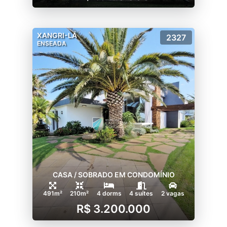
XANGRI-LÁ
2327
ENSEADA
CASA / SOBRADO EM CONDOMÍNIO
491m²
210m²
4 dorms
4 suítes
2 vagas
R$ 3.200.000