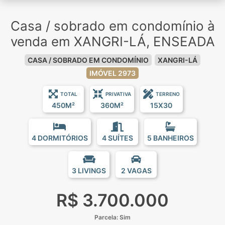
Casa / sobrado em condomínio à
venda em XANGRI-LÁ, ENSEADA
CASA / SOBRADO EM CONDOMÍNIO
XANGRI-LÁ
IMÓVEL 2973
TOTAL
PRIVATIVA
TERRENO
450M²
360M²
15X30
4 DORMITÓRIOS
4 SUÍTES
5 BANHEIROS
3 LIVINGS
2 VAGAS
R$ 3.700.000
Parcela: Sim