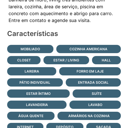
lareira, cozinha, área de serviço, piscina em
concreto com aquecimento e abrigo para carro.
Características
MOBILIADO
COZINHA AMERICANA
CLOSET
ESTAR / LIVING
HALL
LAREIRA
FORRO EM LAJE
PÁTIO INDIVIDUAL
ENTRADA SOCIAL
ESTAR ÍNTIMO
SUÍTE
LAVANDERIA
LAVABO
ÁGUA QUENTE
ARMÁRIOS NA COZINHA
INTERNET
DEPÓSITO
SACADA