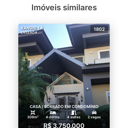
Imóveis similares
XANGRI-LÁ
1802
ENSEADA
CASA / SOBRADO EM CONDOMÍNIO
309m²
4 dorms
4 suítes
2 vagas
R$ 3.750.000