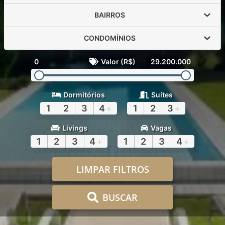
BAIRROS
CONDOMÍNIOS
0
Valor (R$)
29.200.000
Dormitórios
Suítes
1
2
3
4
+
1
2
3
+
Livings
Vagas
1
2
3
4
+
1
2
3
4
+
LIMPAR FILTROS
BUSCAR