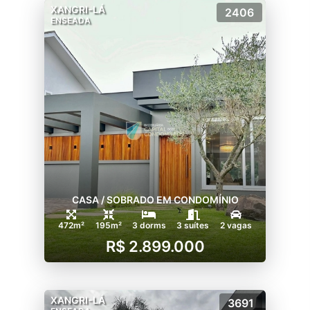
XANGRI-LÁ
2406
ENSEADA
CASA / SOBRADO EM CONDOMÍNIO
472m²
195m²
3 dorms
3 suítes
2 vagas
R$ 2.899.000
XANGRI-LÁ
3691