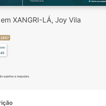
 em XANGRI-LÁ, Joy Vila
 2857
RENO
,45
o sujeitos a reajustes.
rição