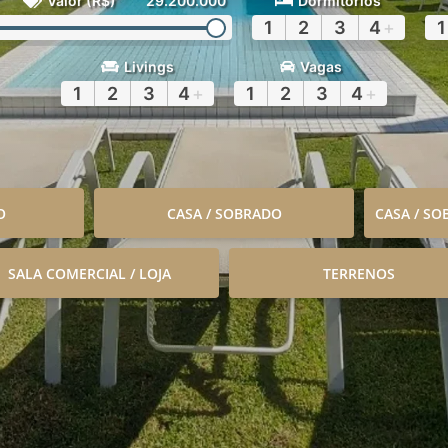
Valor (R$)
29.200.000
Dormitórios
1
2
3
4
+
1
Livings
Vagas
1
2
3
4
+
1
2
3
4
+
O
CASA / SOBRADO
CASA / S
SALA COMERCIAL / LOJA
TERRENOS