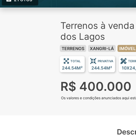
Terrenos à venda
dos Lagos
TERRENOS
XANGRI-LÁ
IMÓVEL
TOTAL
PRIVATIVA
TER
244.54M²
244.54M²
10X24
R$ 400.000
Os valores e condições anunciados aqui estã
Desc