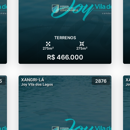
TERRENOS
275m²
275m²
R$ 466.000
XANGRI-LÁ
X
5
2876
Joy Vila dos Lagos
Jo