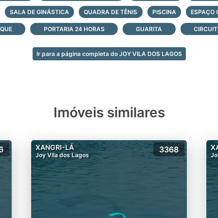
SALA DE GINÁSTICA
QUADRA DE TÊNIS
PISCINA
ESPAÇO
SQUE
PORTARIA 24 HORAS
GUARITA
CIRCUIT
Ir para a página completa do JOY VILA DOS LAGOS
Imóveis similares
XANGRI-LÁ
X
6
3368
Joy Vila dos Lagos
Jo