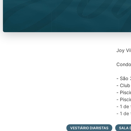
Joy Vi
Condom
- São
- Club
- Pisci
- Pisc
- 1 de
- 1 de
- 1 de
VESTIÁRIO DIARISTAS
SALA 