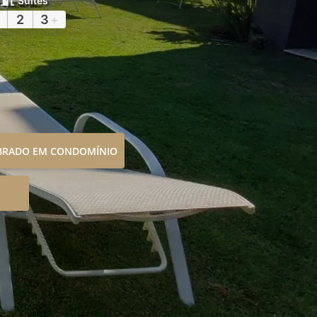
Suítes
2
3
+
OBRADO EM CONDOMÍNIO