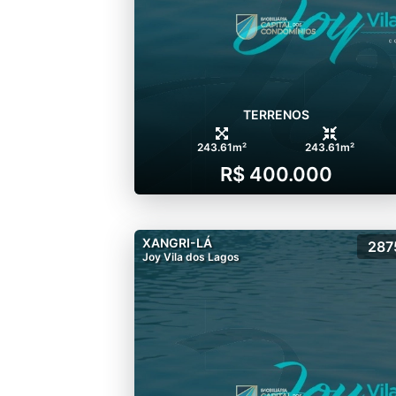
TERRENOS
243.61m²
243.61m²
R$ 400.000
XANGRI-LÁ
287
Joy Vila dos Lagos