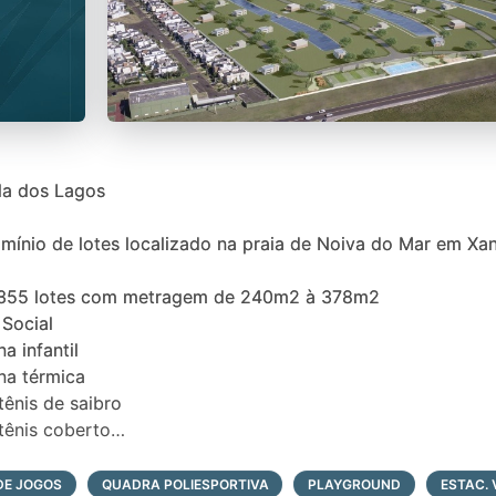
la dos Lagos
ínio de lotes localizado na praia de Noiva do Mar em Xan
 355 lotes com metragem de 240m2 à 378m2
 Social
na infantil
ina térmica
 tênis de saibro
 tênis coberto
 futebol 07
DE JOGOS
QUADRA POLIESPORTIVA
PLAYGROUND
ESTAC. 