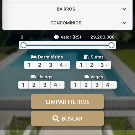
BAIRROS
CONDOMÍNIOS
0
Valor (R$)
29.200.000
Dormitórios
Suítes
1
2
3
4
+
1
2
3
+
Livings
Vagas
1
2
3
4
+
1
2
3
4
+
LIMPAR FILTROS
BUSCAR