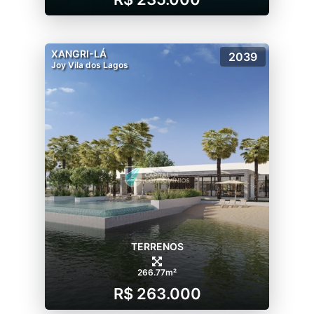
XANGRI-LÁ
2039
Joy Vila dos Lagos
TERRENOS
266.77m²
R$ 263.000