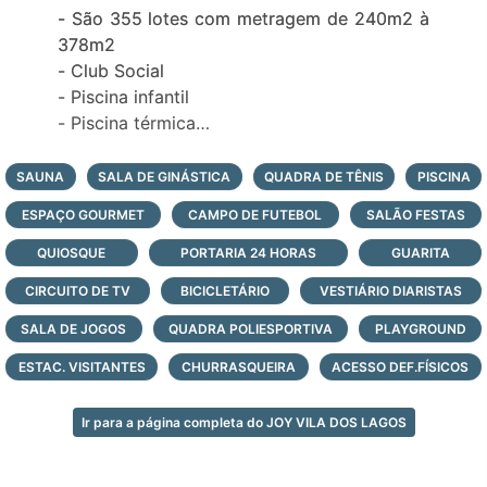
- São 355 lotes com metragem de 240m2 à
378m2
- Club Social
- Piscina infantil
- Piscina térmica
- 1 de tênis de saibro
- 1 de tênis coberto
SAUNA
SALA DE GINÁSTICA
QUADRA DE TÊNIS
PISCINA
- 1 de futebol 07
ESPAÇO GOURMET
CAMPO DE FUTEBOL
SALÃO FESTAS
QUIOSQUE
PORTARIA 24 HORAS
GUARITA
CIRCUITO DE TV
BICICLETÁRIO
VESTIÁRIO DIARISTAS
SALA DE JOGOS
QUADRA POLIESPORTIVA
PLAYGROUND
ESTAC. VISITANTES
CHURRASQUEIRA
ACESSO DEF.FÍSICOS
Ir para a página completa do JOY VILA DOS LAGOS