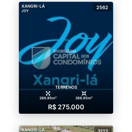
XANGRI-LÁ
2562
JOY
TERRENOS
266.95m²
266.95m²
R$ 275.000
XANGRI-LÁ
3112