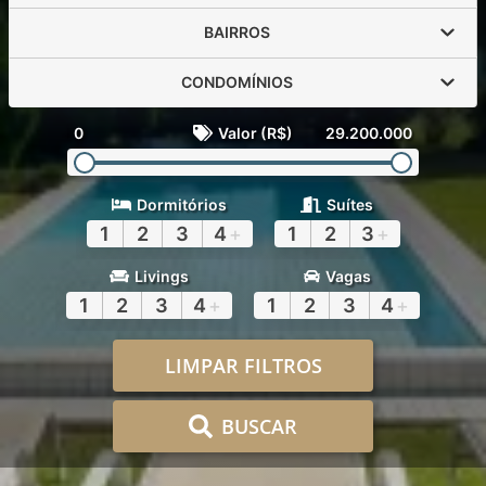
BAIRROS
CONDOMÍNIOS
0
Valor (R$)
29.200.000
Dormitórios
Suítes
1
2
3
4
+
1
2
3
+
Livings
Vagas
1
2
3
4
+
1
2
3
4
+
LIMPAR FILTROS
BUSCAR