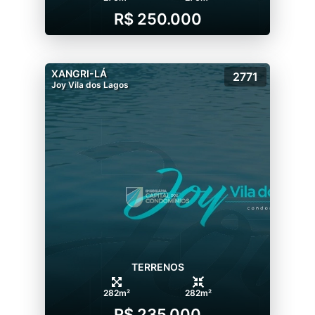
R$ 250.000
XANGRI-LÁ
2771
Joy Vila dos Lagos
TERRENOS
282m²
282m²
R$ 235.000