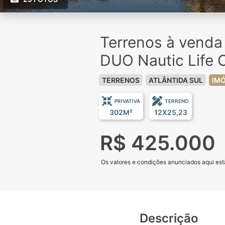
Terrenos à vend
DUO Nautic Life 
TERRENOS
ATLÂNTIDA SUL
IMÓ
PRIVATIVA
TERRENO
302M²
12X25,23
R$ 425.000
Os valores e condições anunciados aqui estã
Descrição