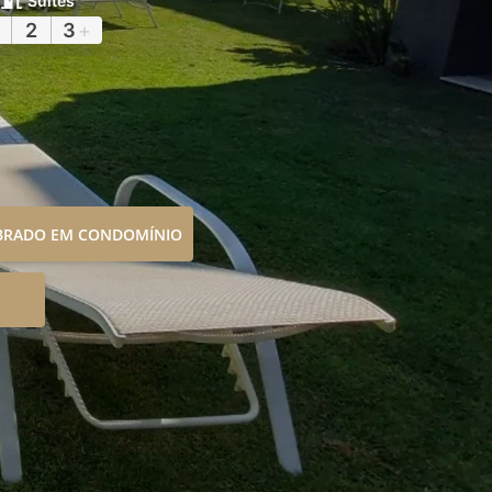
Suítes
2
3
+
OBRADO EM CONDOMÍNIO