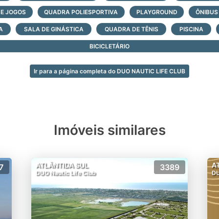
DE JOGOS
QUADRA POLIESPORTIVA
PLAYGROUND
ÔNIBUS
A
SALA DE GINÁSTICA
QUADRA DE TÊNIS
PISCINA
BICICLETÁRIO
Ir para a página completa do DUO NAUTIC LIFE CLUB
Imóveis similares
ATLÂNTIDA SUL
A
7
3389
DUO Nautic Life Club
DU