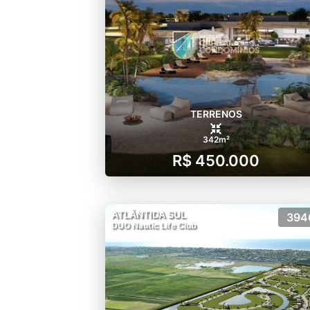
TERRENOS
342m²
R$ 450.000
ATLÂNTIDA SUL
394
DUO Nautic Life Club