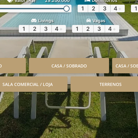
Valor (R$)
29.200.000
Dormitórios
1
2
3
4
+
1
Livings
Vagas
1
2
3
4
+
1
2
3
4
+
O
CASA / SOBRADO
CASA / S
SALA COMERCIAL / LOJA
TERRENOS