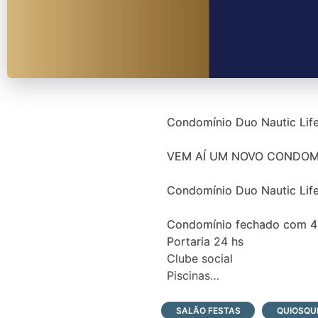
Condomínio Duo Nautic Lif
VEM AÍ UM NOVO CONDOMÍ
Condomínio Duo Nautic Life 
Condomínio fechado com 41
Portaria 24 hs
Clube social
Piscinas
Praia artificial
Quadras de beach tênis
SALÃO FESTAS
QUIOSQU