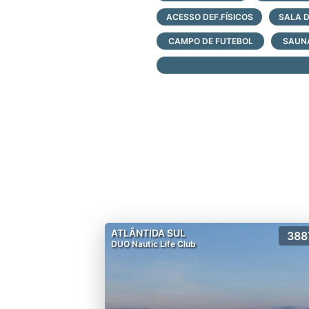
Quadra poliesportiva
ACESSO DEF.FÍSICOS
SALA 
Quadra de tênis
Acesso a lagoa
CAMPO DE FUTEBOL
SAUN
Clube náutico
ATLÂNTIDA SUL
388
DUO Nautic Life Club