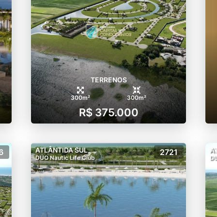
TERRENOS
300m²
300m²
R$ 375.000
ATLÂNTIDA SUL
A
6
2721
DUO Nautic Life Club
DU