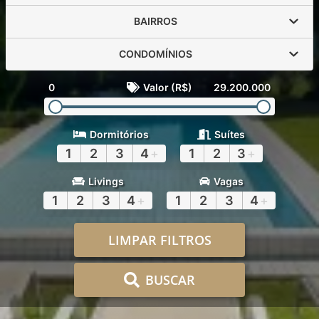
BAIRROS
CONDOMÍNIOS
0
Valor (R$)
29.200.000
Dormitórios
Suítes
1
2
3
4
+
1
2
3
+
Livings
Vagas
1
2
3
4
+
1
2
3
4
+
LIMPAR FILTROS
BUSCAR