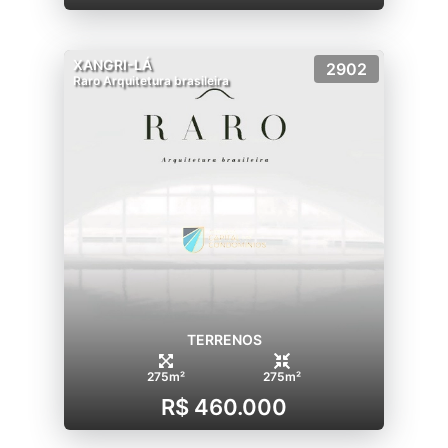
XANGRI-LÁ
2902
Raro Arquitetura brasileira
TERRENOS
275m²
275m²
R$ 460.000