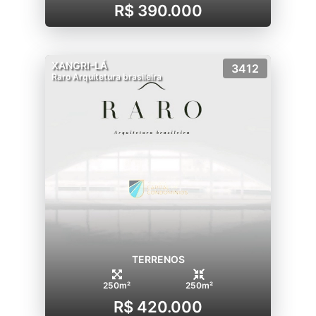
R$ 390.000
XANGRI-LÁ
3412
Raro Arquitetura brasileira
TERRENOS
250m²
250m²
R$ 420.000