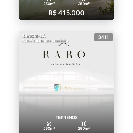
250m²
250m²
R$ 415.000
XANGRI-LÁ
3411
Raro Arquitetura brasileira
TERRENOS
250m²
250m²