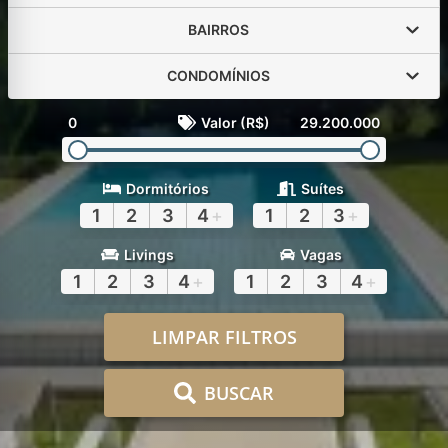
BAIRROS
CONDOMÍNIOS
0
Valor (R$)
29.200.000
Dormitórios
Suítes
1
2
3
4
+
1
2
3
+
Livings
Vagas
1
2
3
4
+
1
2
3
4
+
LIMPAR FILTROS
BUSCAR