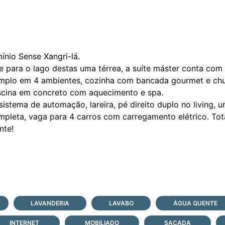
nio Sense Xangri-lá.
te para o lago destas uma térrea, a suíte máster conta com
amplo em 4 ambientes, cozinha com bancada gourmet e chu
iscina em concreto com aquecimento e spa.
sistema de automação, lareira, pé direito duplo no living, 
pleta, vaga para 4 carros com carregamento elétrico. Tot
nte!
LAVANDERIA
LAVABO
ÁGUA QUENTE
INTERNET
MOBILIADO
SACADA