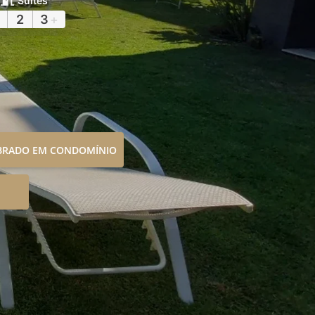
Suítes
2
3
+
OBRADO EM CONDOMÍNIO