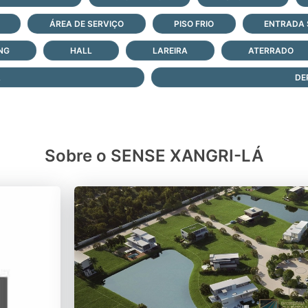
ÁREA DE SERVIÇO
PISO FRIO
ENTRADA 
ING
HALL
LAREIRA
ATERRADO
A
DE
Sobre o SENSE XANGRI-LÁ