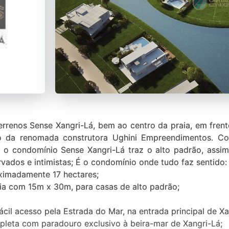
rrenos Sense Xangri-Lá, bem ao centro da praia, em fren
o da renomada construtora Ughini Empreendimentos. Com
 o condomínio Sense Xangri-Lá traz o alto padrão, assi
ados e intimistas; É o condomínio onde tudo faz sentido:
ximadamente 17 hectares;
ria com 15m x 30m, para casas de alto padrão;
fácil acesso pela Estrada do Mar, na entrada principal de Xa
ompleta com paradouro exclusivo à beira-mar de Xangri-Lá;