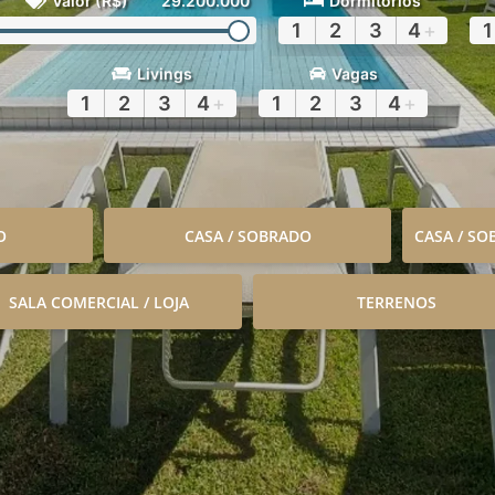
Valor (R$)
29.200.000
Dormitórios
1
2
3
4
+
1
Livings
Vagas
1
2
3
4
+
1
2
3
4
+
O
CASA / SOBRADO
CASA / S
SALA COMERCIAL / LOJA
TERRENOS