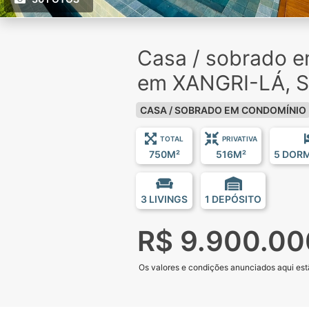
Casa / sobrado 
em XANGRI-LÁ, 
CASA / SOBRADO EM CONDOMÍNIO
TOTAL
PRIVATIVA
750M²
516M²
5 DOR
3 LIVINGS
1 DEPÓSITO
R$ 9.900.00
Os valores e condições anunciados aqui estã