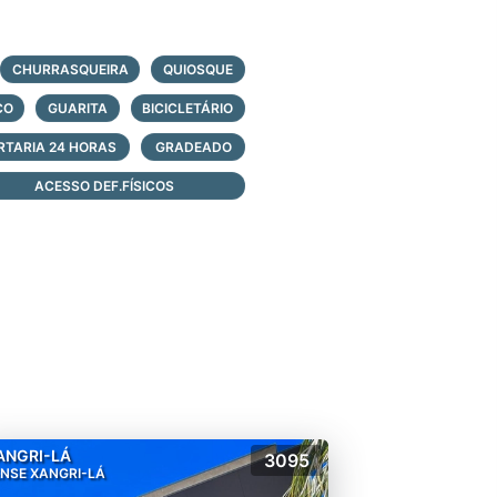
 logo abaixo, faça contato e
CHURRASQUEIRA
QUIOSQUE
CO
GUARITA
BICICLETÁRIO
RTARIA 24 HORAS
GRADEADO
ACESSO DEF.FÍSICOS
ANGRI-LÁ
3095
NSE XANGRI-LÁ