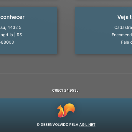
 conhecer
Veja
ssu, 4432 5
Cadastre
ngri-lá
|
RS
Encomende
588000
Fale 
CRECI
24.953J
© DESENVOLVIDO PELA
AGIL.NET