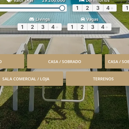
Valor (R$)
29.200.000
Dormitórios
1
2
3
4
+
1
Livings
Vagas
1
2
3
4
+
1
2
3
4
+
O
CASA / SOBRADO
CASA / S
SALA COMERCIAL / LOJA
TERRENOS