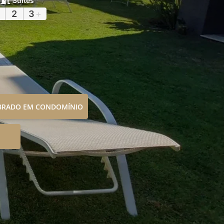
Suítes
2
3
+
OBRADO EM CONDOMÍNIO