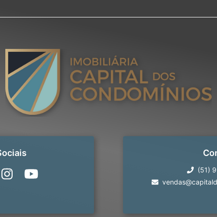
ociais
Co
(51) 
vendas@capitald