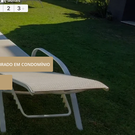
Suítes
2
3
+
OBRADO EM CONDOMÍNIO