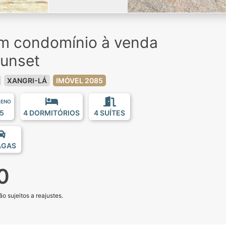
em condomínio à venda
unset
XANGRI-LÁ
IMÓVEL 2085
RENO
5
4 DORMITÓRIOS
4 SUÍTES
AGAS
0
o sujeitos a reajustes.