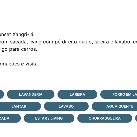
set Xangri-lá.
 com sacada, living com pé direito duplo, lareira e lavabo,
igo para carros.
LAVANDERIA
LAREIRA
FORRO EM L
JANTAR
LAVABO
ÁGUA QUENTE
CADA
ESTAR / LIVING
CHURRASQUEIRA