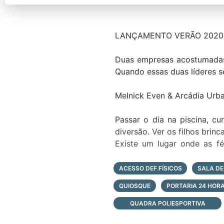
LANÇAMENTO VERÃO 2020 
Duas empresas acostumadas
Quando essas duas líderes se juntam, o resultado não 
Melnick Even & Arcádia Urb
Passar o dia na piscina, c
diversão. Ver os filhos bri
Existe um lugar onde as f
detalhes voltados para o bem
ACESSO DEF.FÍSICOS
SALA DE
Bem vindo ao SUNSET.
QUIOSQUE
PORTARIA 24 HOR
Condomínio fechado de terr
QUADRA POLIESPORTIVA
- 187.565,07m² de área total