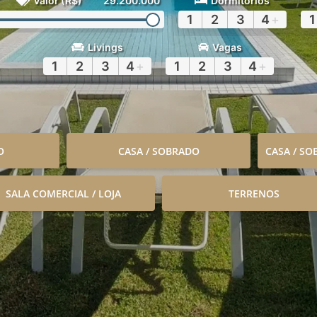
Valor (R$)
29.200.000
Dormitórios
1
2
3
4
+
1
Livings
Vagas
1
2
3
4
+
1
2
3
4
+
O
CASA / SOBRADO
CASA / S
SALA COMERCIAL / LOJA
TERRENOS