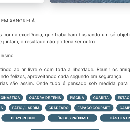
EM XANGRI-LÁ.
 com a excelência, que trabalham buscando um só objeti
poderia ser outro.
anismo
urtindo ao ar livre e com toda a liberdade. Reunir os am
ncando felizes, aproveitando cada segundo em segurança.
érias são assim. Onde tudo é pensado sob medida para 
-estar, para o conforto, para um jeito diferente de viver o
 GINÁSTICA
QUADRA DE TÊNIS
PISCINA
GUARITA
ESTAC.
AS
PÁTIO / JARDIM
GRADEADO
ESPAÇO GOURMET
CAMP
enos
PLAYGROUND
ÔNIBUS PRÓXIMO
GÁS CENT