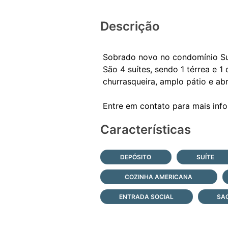
Descrição
Sobrado novo no condomínio Sun
São 4 suítes, sendo 1 térrea e 1
churrasqueira, amplo pátio e abr
Características
DEPÓSITO
SUÍTE
COZINHA AMERICANA
ENTRADA SOCIAL
SA