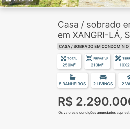
Casa / sobrado 
em XANGRI-LÁ, S
CASA / SOBRADO EM CONDOMÍNIO
TOTAL
PRIVATIVA
TER
250M²
210M²
10X2
5 BANHEIROS
2 LIVINGS
2 V
R$ 2.290.00
Os valores e condições anunciados aqui estã