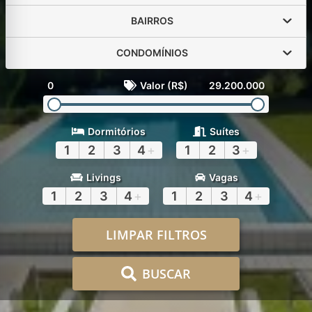
BAIRROS
CONDOMÍNIOS
0
Valor (R$)
29.200.000
Dormitórios
Suítes
1
2
3
4
+
1
2
3
+
Livings
Vagas
1
2
3
4
+
1
2
3
4
+
LIMPAR FILTROS
BUSCAR