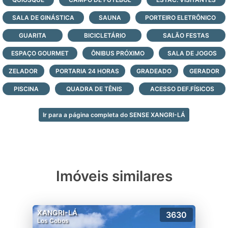
- lotes banhados por lagos;
SALA DE GINÁSTICA
SAUNA
PORTEIRO ELETRÔNICO
- localização privilegiada e fácil acesso pela
GUARITA
Estrada do Mar, na entrada principal de
BICICLETÁRIO
SALÃO FESTAS
Xangri-Lá;
ESPAÇO GOURMET
ÔNIBUS PRÓXIMO
SALA DE JOGOS
- infraestrutura de lazer completa com
ZELADOR
PORTARIA 24 HORAS
GRADEADO
GERADOR
paradouro exclusivo à beira-mar de Xangri-
Lá;
PISCINA
QUADRA DE TÊNIS
ACESSO DEF.FÍSICOS
- portaria com monitoramento e segurança
24 horas, todos os dias do ano;
Ir para a página completa do SENSE XANGRI-LÁ
Veja todas as opções de lotes e casas à
venda neste maravilhoso condomínio
fechado, logo abaixo, faça contato e agende
a sua visita com nossos corretores agora
mesmo!
Imóveis similares
XANGRI-LÁ
3630
Los Cobos