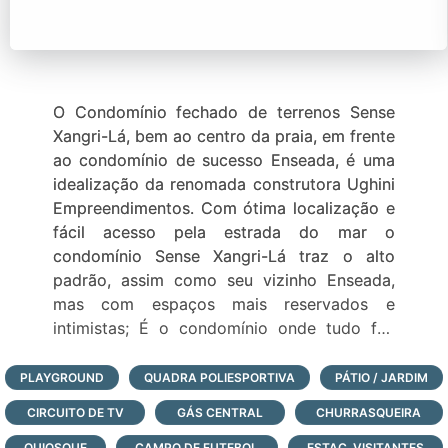
O Condomínio fechado de terrenos Sense
Xangri-Lá, bem ao centro da praia, em frente
ao condomínio de sucesso Enseada, é uma
idealização da renomada construtora Ughini
Empreendimentos. Com ótima localização e
fácil acesso pela estrada do mar o
condomínio Sense Xangri-Lá traz o alto
padrão, assim como seu vizinho Enseada,
mas com espaços mais reservados e
intimistas; É o condomínio onde tudo faz
sentido:
- Apenas 144 lotes, em aproximadamente 17
PLAYGROUND
QUADRA POLIESPORTIVA
PÁTIO / JARDIM
hectares;
CIRCUITO DE TV
GÁS CENTRAL
CHURRASQUEIRA
- lotes grandes na sua maioria com 15m x
30m, para casas de alto padrão;
QUIOSQUE
CAMPO DE FUTEBOL
ESTAC. VISITANTES