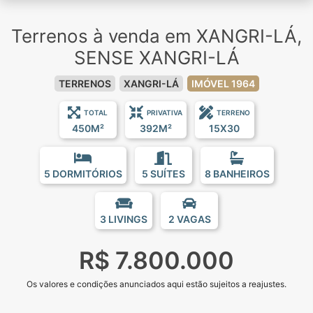
Terrenos à venda em XANGRI-LÁ,
SENSE XANGRI-LÁ
TERRENOS
XANGRI-LÁ
IMÓVEL 1964
TOTAL
PRIVATIVA
TERRENO
450M²
392M²
15X30
5 DORMITÓRIOS
5 SUÍTES
8 BANHEIROS
3 LIVINGS
2 VAGAS
R$ 7.800.000
Os valores e condições anunciados aqui estão sujeitos a reajustes.