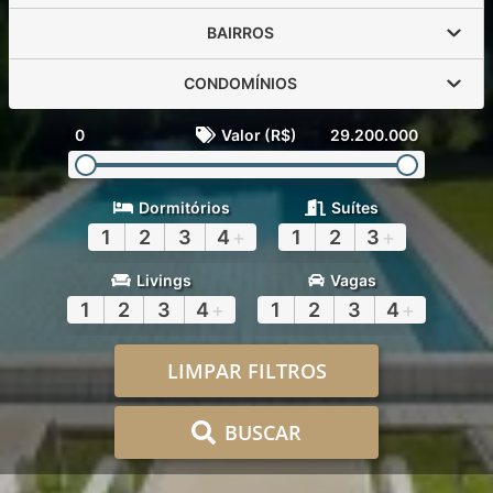
BAIRROS
CONDOMÍNIOS
0
Valor (R$)
29.200.000
Dormitórios
Suítes
1
2
3
4
+
1
2
3
+
Livings
Vagas
1
2
3
4
+
1
2
3
4
+
LIMPAR FILTROS
BUSCAR