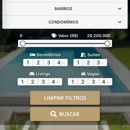
BAIRROS
CONDOMÍNIOS
0
Valor (R$)
29.200.000
Dormitórios
Suítes
1
2
3
4
+
1
2
3
+
Livings
Vagas
1
2
3
4
+
1
2
3
4
+
LIMPAR FILTROS
BUSCAR