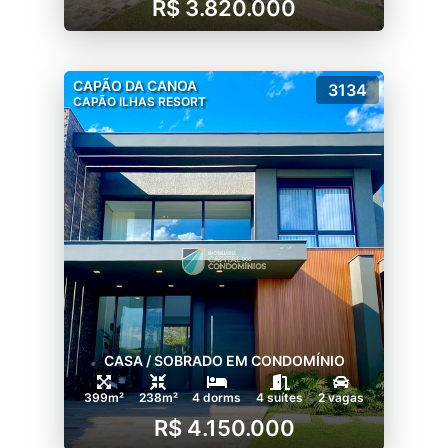
R$ 3.820.000
CAPÃO DA CANOA
3134
CAPÃO ILHAS RESORT
CASA / SOBRADO EM CONDOMÍNIO
399m²
238m²
4 dorms
4 suítes
2 vagas
R$ 4.150.000