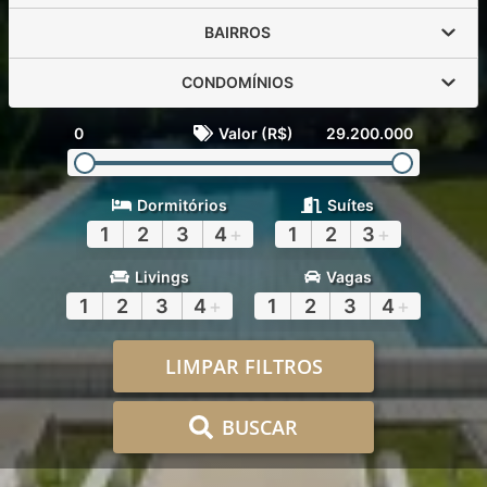
BAIRROS
CONDOMÍNIOS
0
Valor (R$)
29.200.000
Dormitórios
Suítes
1
2
3
4
+
1
2
3
+
Livings
Vagas
1
2
3
4
+
1
2
3
4
+
LIMPAR FILTROS
BUSCAR