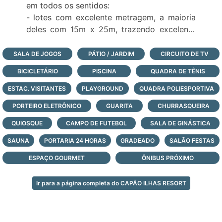
em todos os sentidos:
- lotes com excelente metragem, a maioria
deles com 15m x 25m, trazendo excelente
custo benefício para casas entre 180m² e
350m²;
SALA DE JOGOS
PÁTIO / JARDIM
CIRCUITO DE TV
- lotes beira lago;
BICICLETÁRIO
PISCINA
QUADRA DE TÊNIS
- localização privilegiada e fácil acesso, com
elevada exclusiva do condomínio pela
ESTAC. VISITANTES
PLAYGROUND
QUADRA POLIESPORTIVA
Estrada do Mar;
PORTEIRO ELETRÔNICO
GUARITA
CHURRASQUEIRA
- O condomínio possui o lado leste e lado
QUIOSQUE
oeste, este último banhado pela lagoa dos
CAMPO DE FUTEBOL
SALA DE GINÁSTICA
quadros;
SAUNA
PORTARIA 24 HORAS
GRADEADO
SALÃO FESTAS
- infraestrutura de lazer completa com
ESPAÇO GOURMET
ÔNIBUS PRÓXIMO
acesso a lagoa e serviço de reboque
disponível para jetski;
- portaria com monitoramento e segurança
Ir para a página completa do CAPÃO ILHAS RESORT
24 horas, todos os dias do ano;
Veja todas as opções de lotes e casas à
venda neste condomínio fechado, logo