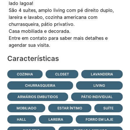
lado lagoa!
São 4 suítes, amplo living com pé direito duplo,
lareira e lavabo, cozinha americana com
churrasqueira, pátio privativo.
Casa mobiliada e decorada.
Entre em contato para saber mais detalhes e
Características
COZINHA
CLOSET
LAVANDERIA
CHURRASQUEIRA
LIVING
ARMÁRIOS EMBUTIDOS
PÁTIO INDIVIDUAL
MOBILIADO
ESTAR ÍNTIMO
SUÍTE
HALL
LAREIRA
FORRO EM LAJE