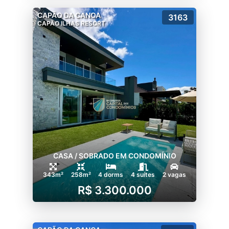
CAPÃO DA CANOA
3163
CAPÃO ILHAS RESORT
CASA / SOBRADO EM CONDOMÍNIO
343m²
258m²
4 dorms
4 suítes
2 vagas
R$ 3.300.000