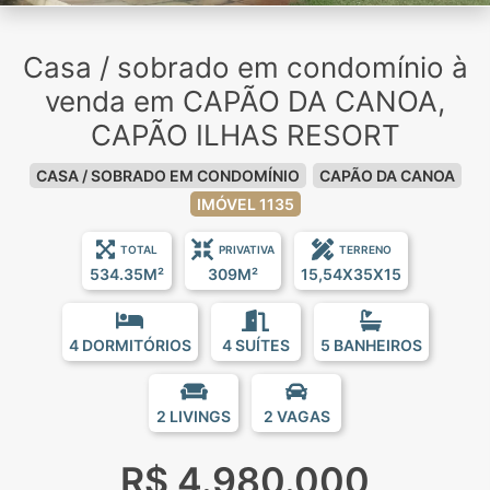
Casa / sobrado em condomínio à
venda em CAPÃO DA CANOA,
CAPÃO ILHAS RESORT
CASA / SOBRADO EM CONDOMÍNIO
CAPÃO DA CANOA
IMÓVEL 1135
TOTAL
PRIVATIVA
TERRENO
534.35M²
309M²
15,54X35X15
4 DORMITÓRIOS
4 SUÍTES
5 BANHEIROS
2 LIVINGS
2 VAGAS
R$ 4.980.000