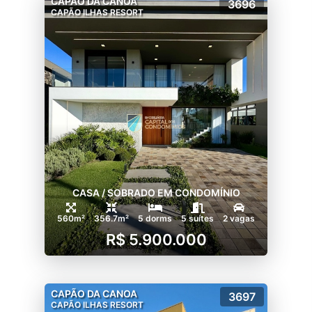
CAPÃO DA CANOA
3696
CAPÃO ILHAS RESORT
CASA / SOBRADO EM CONDOMÍNIO
560m²
356.7m²
5 dorms
5 suítes
2 vagas
R$ 5.900.000
CAPÃO DA CANOA
3697
CAPÃO ILHAS RESORT