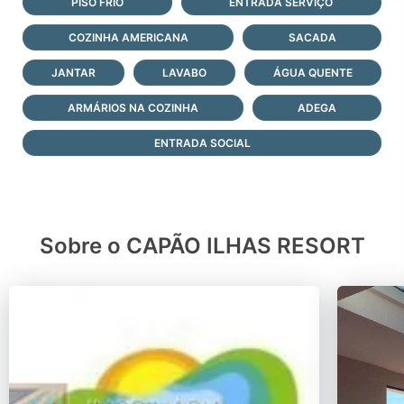
PISO FRIO
ENTRADA SERVIÇO
COZINHA AMERICANA
SACADA
JANTAR
LAVABO
ÁGUA QUENTE
ARMÁRIOS NA COZINHA
ADEGA
ENTRADA SOCIAL
Sobre o CAPÃO ILHAS RESORT