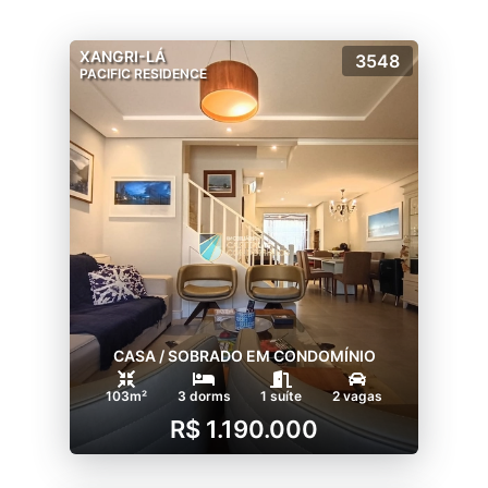
XANGRI-LÁ
3548
PACIFIC RESIDENCE
CASA / SOBRADO EM CONDOMÍNIO
103m²
3 dorms
1 suíte
2 vagas
R$ 1.190.000