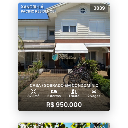
XANGRI-LÁ
3839
PACIFIC RESIDENCE
CASA / SOBRADO EM CONDOMÍNIO
87.3m²
2 dorms
1 suíte
2 vagas
R$ 950.000
XANGRI-LÁ