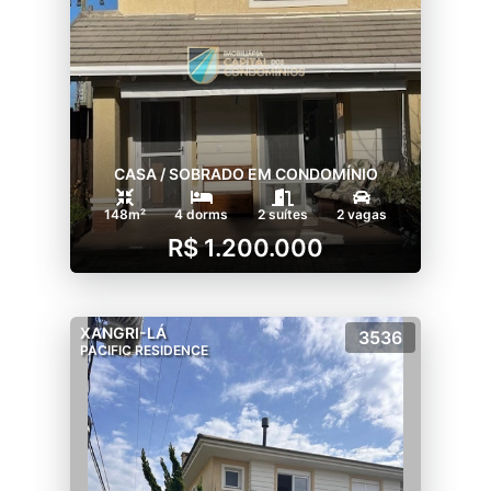
CASA / SOBRADO EM CONDOMÍNIO
148m²
4 dorms
2 suítes
2 vagas
R$ 1.200.000
XANGRI-LÁ
3536
PACIFIC RESIDENCE