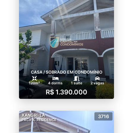
CASA / SOBRADO EM CONDOMÍNIO
120m²
4 dorms
1 suíte
2 vagas
R$ 1.390.000
XANGRI-LÁ
3716
PACIFIC RESIDENCE