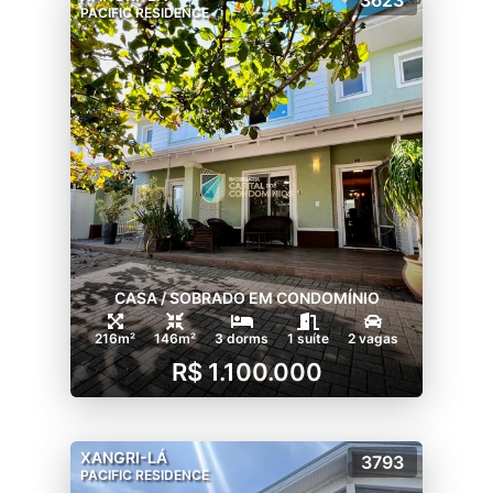
3623
PACIFIC RESIDENCE
CASA / SOBRADO EM CONDOMÍNIO
216m²
146m²
3 dorms
1 suíte
2 vagas
R$ 1.100.000
XANGRI-LÁ
3793
PACIFIC RESIDENCE