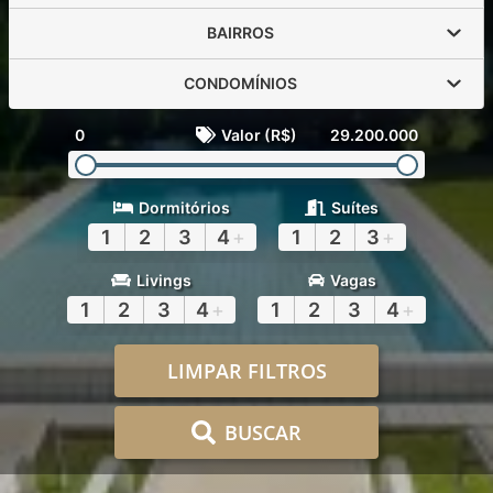
BAIRROS
CONDOMÍNIOS
0
Valor (R$)
29.200.000
Dormitórios
Suítes
1
2
3
4
+
1
2
3
+
Livings
Vagas
1
2
3
4
+
1
2
3
4
+
LIMPAR FILTROS
BUSCAR