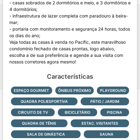
- casas sobrados de 2 dormitórios e meio, e 3 dormitórios e
4 dormitórios;
- infraestrutura de lazer completa com paradouro à beira-
mar;
- portaria com monitoramento e segurança 24 horas, todos
os dias do ano;
Veja todas as casas à venda no Pacific, este maravilhoso
condomínio fechado de casas prontas, logo abaixo,
escolha a de sua preferência e agende a sua visita com
Características
ESPAÇO GOURMET
ÔNIBUS PRÓXIMO
PLAYGROUND
QUADRA POLIESPORTIVA
PÁTIO / JARDIM
CIRCUITO DE TV
BICICLETÁRIO
PISCINA
QUADRA DE TÊNIS
ESTAC. VISITANTES
SALA DE GINÁSTICA
SAUNA