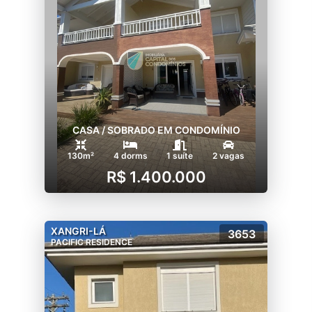
CASA / SOBRADO EM CONDOMÍNIO
130m²
4 dorms
1 suíte
2 vagas
R$ 1.400.000
XANGRI-LÁ
3653
PACIFIC RESIDENCE