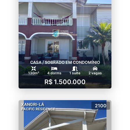
CASA / SOBRADO EM CONDOMÍNIO
130m²
4 dorms
1 suíte
2 vagas
R$ 1.500.000
XANGRI-LÁ
2100
PACIFIC RESIDENCE