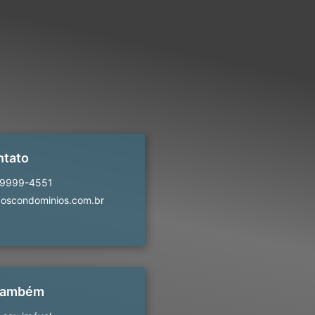
ntato
99999-4551
oscondominios.com.br
 também