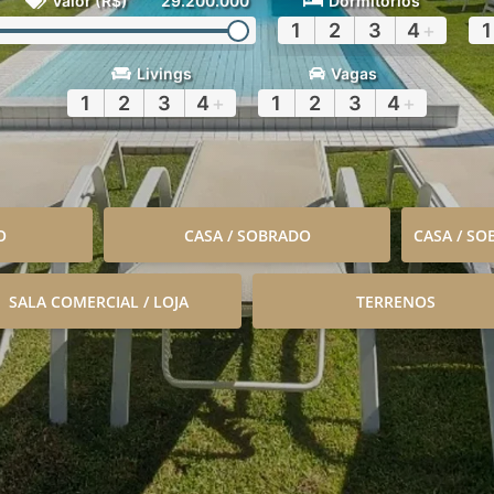
Valor (R$)
29.200.000
Dormitórios
1
2
3
4
+
1
Livings
Vagas
1
2
3
4
+
1
2
3
4
+
O
CASA / SOBRADO
CASA / S
SALA COMERCIAL / LOJA
TERRENOS