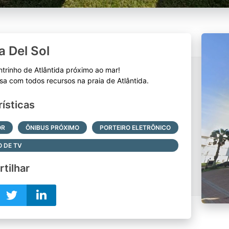
a Del Sol
trinho de Atlântida próximo ao mar!
ísticas
OR
ÔNIBUS PRÓXIMO
PORTEIRO ELETRÔNICO
O DE TV
tilhar