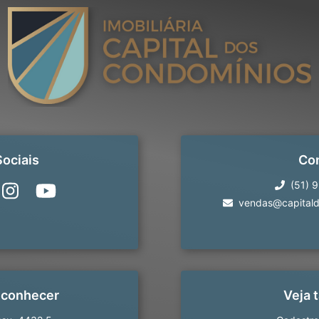
ociais
Co
(51) 
vendas@capitald
 conhecer
Veja