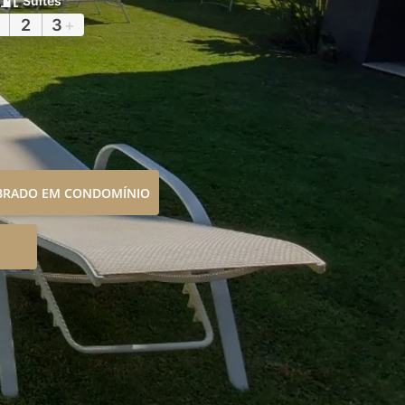
Suítes
2
3
+
OBRADO EM CONDOMÍNIO