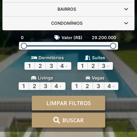
BAIRROS
CONDOMÍNIOS
0
Valor (R$)
29.200.000
Dormitórios
Suítes
1
2
3
4
+
1
2
3
+
Livings
Vagas
1
2
3
4
+
1
2
3
4
+
LIMPAR FILTROS
BUSCAR