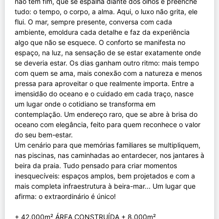
não tem fim, que se espalha diante dos olhos e preenche
tudo: o tempo, o corpo, a alma. Aqui, o luxo não grita, ele
flui. O mar, sempre presente, conversa com cada
ambiente, emoldura cada detalhe e faz da experiência
algo que não se esquece. O conforto se manifesta no
espaço, na luz, na sensação de se estar exatamente onde
se deveria estar. Os dias ganham outro ritmo: mais tempo
com quem se ama, mais conexão com a natureza e menos
pressa para aproveitar o que realmente importa. Entre a
imensidão do oceano e o cuidado em cada traço, nasce
um lugar onde o cotidiano se transforma em
contemplação. Um endereço raro, que se abre à brisa do
oceano com elegância, feito para quem reconhece o valor
do seu bem-estar.
Um cenário para que memórias familiares se multipliquem,
nas piscinas, nas caminhadas ao entardecer, nos jantares à
beira da praia. Tudo pensado para criar momentos
inesquecíveis: espaços amplos, bem projetados e com a
mais completa infraestrutura à beira-mar... Um lugar que
afirma: o extraordinário é único!
+ 42.000m² ÁREA CONSTRUÍDA + 8.000m²