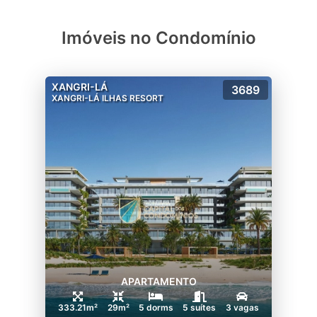
Imóveis no Condomínio
XANGRI-LÁ
3689
XANGRI-LÁ ILHAS RESORT
APARTAMENTO
333.21m²
29m²
5 dorms
5 suítes
3 vagas