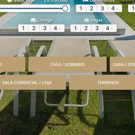
Valor (R$)
29.200.000
Dormitórios
1
2
3
4
+
1
Livings
Vagas
1
2
3
4
+
1
2
3
4
+
O
CASA / SOBRADO
CASA / S
SALA COMERCIAL / LOJA
TERRENOS