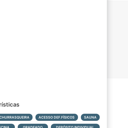
ísticas
CHURRASQUEIRA
ACESSO DEF.FÍSICOS
SAUNA
SCINA
GRADEADO
DEPÓSITO INDIVIDUAL