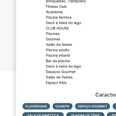
Brinquedão, Trampolins
Fitness Club:
Academia
Piscina térmica
Deck à beira do lago
CLUB HOUSE
Piscinas
Gourmet
Salão de festas
Piscina adulto
Piscina infantil
Bar da piscina
Deck à beira do lago
Espaços Gourmet
Salão de Festas
Caracter
PLAYGROUND
GUARITA
ESPAÇO GOURMET
SALA DE GINÁSTICA
QUADRA DE TÊNIS
PI