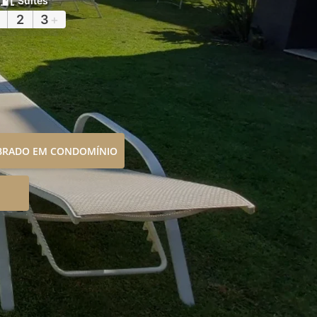
Suítes
2
3
+
OBRADO EM CONDOMÍNIO